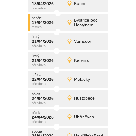
promítání
18/04/2026
Kuřim
18/04/2026
Detail
sobota
neděle
promítání
Bystřice pod
19/04/2026
19/04/2026
Detail
Hostýnem
neděle
úterý
promítání
21/04/2026
Varnsdorf
21/04/2026
Detail
úterý
úterý
promítání
21/04/2026
Karviná
21/04/2026
Detail
úterý
středa
promítání
22/04/2026
Malacky
22/04/2026
Detail
středa
pátek
promítání
24/04/2026
Hustopeče
24/04/2026
Detail
pátek
pátek
promítání
24/04/2026
Uhříněves
24/04/2026
Detail
pátek
sobota
promítání