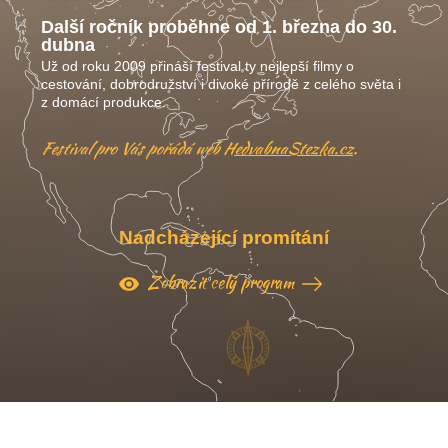
Další ročník proběhne od 1. března do 30.
dubna
Už od roku 2009 přináší festival ty nejlepší filmy o
cestování, dobrodružství i divoké přírodě z celého světa i
z domácí produkce.
Festival pro Vás pořádá web
HedvabnaStezka.cz
.
Nadcházející promítání
Zobrazit celý program