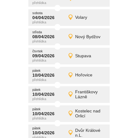
Detail
středa
sobota
promítání
04/04/2026
Volary
04/04/2026
Detail
sobota
středa
promítání
08/04/2026
Nový Bydžov
08/04/2026
Detail
středa
čtvrtek
promítání
09/04/2026
Stupava
09/04/2026
Detail
čtvrtek
pátek
promítání
10/04/2026
Hořovice
10/04/2026
Detail
pátek
pátek
promítání
Františkovy
10/04/2026
10/04/2026
Detail
Lázně
pátek
pátek
promítání
Kostelec nad
10/04/2026
10/04/2026
Detail
Orlicí
pátek
pátek
promítání
Dvůr Králové
10/04/2026
10/04/2026
Detail
n.L.
pátek