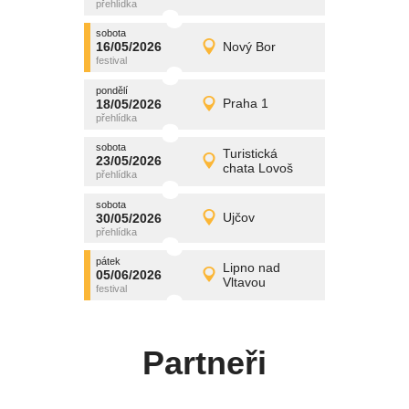
středa
sobota
promítání
16/05/2026
Nový Bor
16/05/2026
Detail
sobota
pondělí
promítání
18/05/2026
Praha 1
18/05/2026
Detail
pondělí
sobota
promítání
Turistická
23/05/2026
23/05/2026
Detail
chata Lovoš
sobota
sobota
promítání
30/05/2026
Ujčov
30/05/2026
Detail
sobota
pátek
promítání
Lipno nad
05/06/2026
05/06/2026
Detail
Vltavou
pátek
Partneři