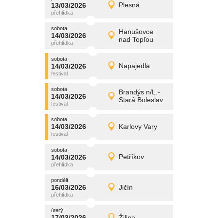
promítání
13/03/2026
Plesná
13/03/2026
Detail
pátek
sobota
promítání
Hanušovce
14/03/2026
14/03/2026
Detail
nad Topľou
sobota
sobota
promítání
14/03/2026
Napajedla
14/03/2026
Detail
sobota
sobota
promítání
Brandýs n/L.-
14/03/2026
14/03/2026
Detail
Stará Boleslav
sobota
sobota
promítání
14/03/2026
Karlovy Vary
14/03/2026
Detail
sobota
sobota
promítání
14/03/2026
Petříkov
14/03/2026
Detail
sobota
pondělí
promítání
16/03/2026
Jičín
16/03/2026
Detail
pondělí
úterý
promítání
17/03/2026
Žilina