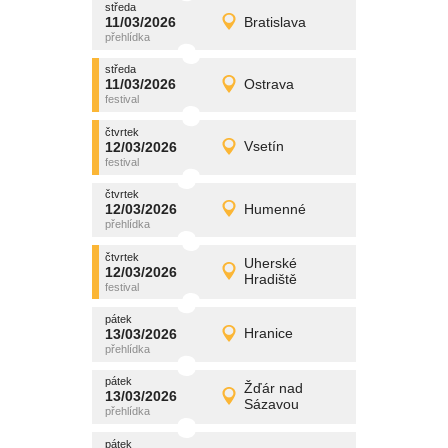
středa
promítání
11/03/2026
Bratislava
11/03/2026
Detail
středa
středa
promítání
11/03/2026
Ostrava
11/03/2026
Detail
středa
čtvrtek
promítání
12/03/2026
Vsetín
12/03/2026
Detail
čtvrtek
čtvrtek
promítání
12/03/2026
Humenné
12/03/2026
Detail
čtvrtek
čtvrtek
promítání
Uherské
12/03/2026
12/03/2026
Detail
Hradiště
čtvrtek
pátek
promítání
13/03/2026
Hranice
13/03/2026
Detail
pátek
pátek
promítání
Žďár nad
13/03/2026
13/03/2026
Detail
Sázavou
pátek
pátek