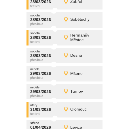
28/03/2026
Zábřeh
28/03/2026
Detail
sobota
sobota
promítání
28/03/2026
Sobětuchy
28/03/2026
Detail
sobota
sobota
promítání
Heřmanův
28/03/2026
28/03/2026
Detail
Městec
sobota
sobota
promítání
28/03/2026
Desná
28/03/2026
Detail
sobota
neděle
promítání
29/03/2026
Mšeno
29/03/2026
Detail
neděle
neděle
promítání
29/03/2026
Turnov
29/03/2026
Detail
neděle
úterý
promítání
31/03/2026
Olomouc
31/03/2026
Detail
úterý
středa
promítání
01/04/2026
Levice
01/04/2026