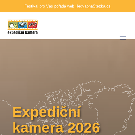
Festival pro Vás pořádá web
HedvabnaStezka.cz
Expediční
kamera 2026