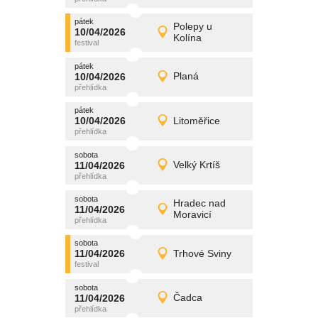
pátek
promítání
Polepy u
10/04/2026
10/04/2026
Detail
Kolína
pátek
pátek
promítání
10/04/2026
Planá
10/04/2026
Detail
pátek
pátek
promítání
10/04/2026
Litoměřice
10/04/2026
Detail
pátek
sobota
promítání
11/04/2026
Velký Krtíš
11/04/2026
Detail
sobota
sobota
promítání
Hradec nad
11/04/2026
11/04/2026
Detail
Moravicí
sobota
sobota
promítání
11/04/2026
Trhové Sviny
11/04/2026
Detail
sobota
sobota
promítání
11/04/2026
Čadca
11/04/2026
Detail
sobota