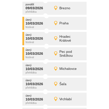
pondělí
promítání
09/03/2026
Brezno
09/03/2026
Detail
pondělí
úterý
promítání
10/03/2026
Praha
10/03/2026
Detail
úterý
úterý
promítání
Hradec
10/03/2026
10/03/2026
Detail
Králové
úterý
úterý
promítání
Pec pod
10/03/2026
10/03/2026
Detail
Sněžkou
úterý
úterý
promítání
10/03/2026
Michalovce
10/03/2026
Detail
úterý
úterý
promítání
10/03/2026
Šaľa
10/03/2026
Detail
úterý
úterý
promítání
10/03/2026
Vrchlabí
10/03/2026
Detail
úterý