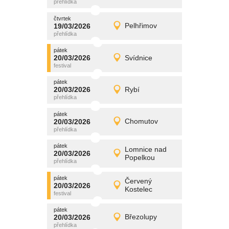
čtvrtek
čtvrtek
promítání
19/03/2026
Pelhřimov
19/03/2026
Detail
čtvrtek
pátek
promítání
20/03/2026
Svídnice
20/03/2026
Detail
pátek
pátek
promítání
20/03/2026
Rybí
20/03/2026
Detail
pátek
pátek
promítání
20/03/2026
Chomutov
20/03/2026
Detail
pátek
pátek
promítání
Lomnice nad
20/03/2026
20/03/2026
Detail
Popelkou
pátek
pátek
promítání
Červený
20/03/2026
20/03/2026
Detail
Kostelec
pátek
pátek
promítání
20/03/2026
Březolupy
20/03/2026
Detail
pátek