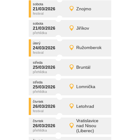
sobota
promítání
21/03/2026
Znojmo
21/03/2026
Detail
sobota
sobota
promítání
21/03/2026
Jiříkov
21/03/2026
Detail
sobota
úterý
promítání
24/03/2026
Ružomberok
24/03/2026
Detail
úterý
středa
promítání
25/03/2026
Bruntál
25/03/2026
Detail
středa
středa
promítání
25/03/2026
Lomnička
25/03/2026
Detail
středa
čtvrtek
promítání
26/03/2026
Letohrad
26/03/2026
Detail
čtvrtek
Vratislavice
čtvrtek
promítání
26/03/2026
nad Nisou
26/03/2026
Detail
(Liberec)
čtvrtek