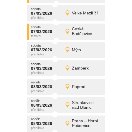
sobota
promítání
07/03/2026
Velké Meziříčí
07/03/2026
Detail
sobota
sobota
promítání
České
07/03/2026
07/03/2026
Detail
Budějovice
sobota
sobota
promítání
07/03/2026
Mýto
07/03/2026
Detail
sobota
sobota
promítání
07/03/2026
Žamberk
07/03/2026
Detail
sobota
neděle
promítání
08/03/2026
Poprad
08/03/2026
Detail
neděle
neděle
promítání
Strunkovice
08/03/2026
08/03/2026
Detail
nad Blanicí
neděle
neděle
promítání
Praha – Horní
08/03/2026
08/03/2026
Detail
Počernice
neděle