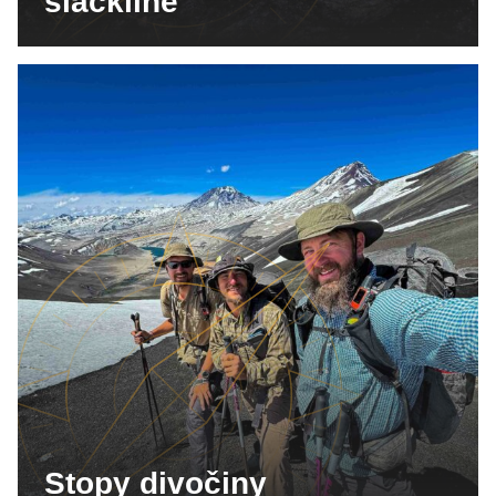
slackline
Stopy divočiny