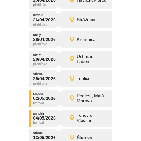
25/04/2026
Havlíčkův Brod
25/04/2026
Detail
sobota
neděle
promítání
26/04/2026
Strážnice
26/04/2026
Detail
neděle
úterý
promítání
28/04/2026
Kremnica
28/04/2026
Detail
úterý
úterý
promítání
Ústí nad
28/04/2026
28/04/2026
Detail
Labem
úterý
středa
promítání
29/04/2026
Teplice
29/04/2026
Detail
středa
sobota
promítání
Podlesí, Malá
02/05/2026
02/05/2026
Detail
Morava
sobota
pondělí
promítání
Tehov u
04/05/2026
04/05/2026
Detail
Vlašimi
pondělí
středa
promítání
13/05/2026
Štúrovo
13/05/2026
Detail