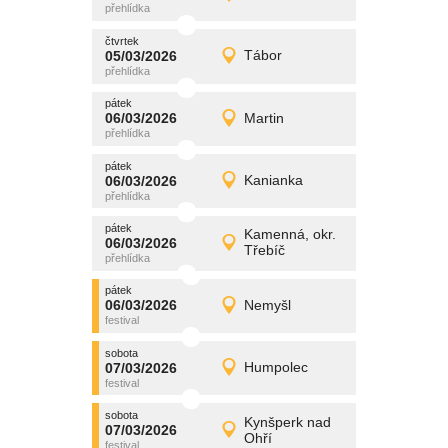
Detail
čtvrtek
čtvrtek
promítání
05/03/2026
Tábor
05/03/2026
Detail
čtvrtek
pátek
promítání
06/03/2026
Martin
06/03/2026
Detail
pátek
pátek
promítání
06/03/2026
Kanianka
06/03/2026
Detail
pátek
pátek
promítání
Kamenná, okr.
06/03/2026
06/03/2026
Detail
Třebíč
pátek
pátek
promítání
06/03/2026
Nemyšl
06/03/2026
Detail
pátek
sobota
promítání
07/03/2026
Humpolec
07/03/2026
Detail
sobota
sobota
promítání
Kynšperk nad
07/03/2026
07/03/2026
Detail
Ohří
sobota