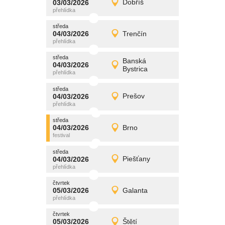
03/03/2026
Dobříš
03/03/2026
Detail
úterý
středa
promítání
04/03/2026
Trenčín
04/03/2026
Detail
středa
středa
promítání
Banská
04/03/2026
04/03/2026
Detail
Bystrica
středa
středa
promítání
04/03/2026
Prešov
04/03/2026
Detail
středa
středa
promítání
04/03/2026
Brno
04/03/2026
Detail
středa
středa
promítání
04/03/2026
Piešťany
04/03/2026
Detail
středa
čtvrtek
promítání
05/03/2026
Galanta
05/03/2026
Detail
čtvrtek
čtvrtek
promítání
05/03/2026
Štětí
05/03/2026