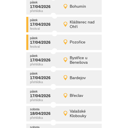
pátek
promítání
17/04/2026
Bohumín
17/04/2026
Detail
pátek
pátek
promítání
Klášterec nad
17/04/2026
17/04/2026
Detail
Ohří
pátek
pátek
promítání
17/04/2026
Pozořice
17/04/2026
Detail
pátek
pátek
promítání
Bystřice u
17/04/2026
17/04/2026
Detail
Benešova
pátek
pátek
promítání
17/04/2026
Bardejov
17/04/2026
Detail
pátek
pátek
promítání
17/04/2026
Břeclav
17/04/2026
Detail
pátek
sobota
promítání
Valašské
18/04/2026
18/04/2026
Detail
Klobouky
sobota
sobota