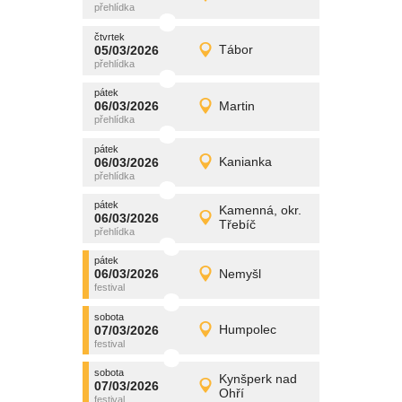
Detail
čtvrtek
čtvrtek
promítání
05/03/2026
Tábor
05/03/2026
Detail
čtvrtek
pátek
promítání
06/03/2026
Martin
06/03/2026
Detail
pátek
pátek
promítání
06/03/2026
Kanianka
06/03/2026
Detail
pátek
pátek
promítání
Kamenná, okr.
06/03/2026
06/03/2026
Detail
Třebíč
pátek
pátek
promítání
06/03/2026
Nemyšl
06/03/2026
Detail
pátek
sobota
promítání
07/03/2026
Humpolec
07/03/2026
Detail
sobota
sobota
promítání
Kynšperk nad
07/03/2026
07/03/2026
Detail
Ohří
sobota