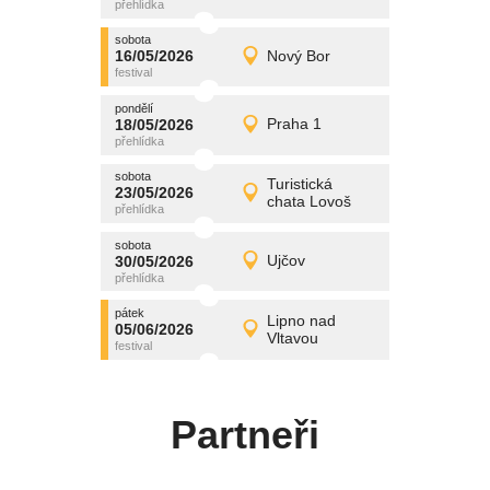
středa
sobota
promítání
16/05/2026
Nový Bor
16/05/2026
Detail
sobota
pondělí
promítání
18/05/2026
Praha 1
18/05/2026
Detail
pondělí
sobota
promítání
Turistická
23/05/2026
23/05/2026
Detail
chata Lovoš
sobota
sobota
promítání
30/05/2026
Ujčov
30/05/2026
Detail
sobota
pátek
promítání
Lipno nad
05/06/2026
05/06/2026
Detail
Vltavou
pátek
Partneři