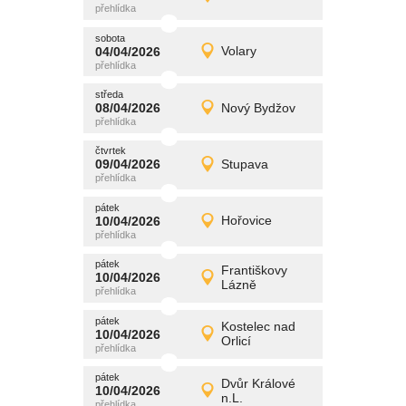
Detail
středa
sobota
promítání
04/04/2026
Volary
04/04/2026
Detail
sobota
středa
promítání
08/04/2026
Nový Bydžov
08/04/2026
Detail
středa
čtvrtek
promítání
09/04/2026
Stupava
09/04/2026
Detail
čtvrtek
pátek
promítání
10/04/2026
Hořovice
10/04/2026
Detail
pátek
pátek
promítání
Františkovy
10/04/2026
10/04/2026
Detail
Lázně
pátek
pátek
promítání
Kostelec nad
10/04/2026
10/04/2026
Detail
Orlicí
pátek
pátek
promítání
Dvůr Králové
10/04/2026
10/04/2026
Detail
n.L.
pátek