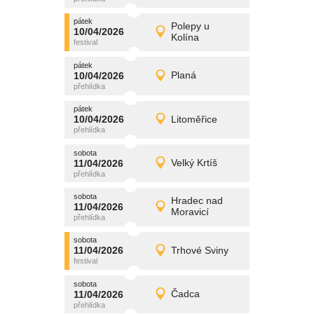
pátek
promítání
Polepy u
10/04/2026
10/04/2026
Detail
Kolína
pátek
pátek
promítání
10/04/2026
Planá
10/04/2026
Detail
pátek
pátek
promítání
10/04/2026
Litoměřice
10/04/2026
Detail
pátek
sobota
promítání
11/04/2026
Velký Krtíš
11/04/2026
Detail
sobota
sobota
promítání
Hradec nad
11/04/2026
11/04/2026
Detail
Moravicí
sobota
sobota
promítání
11/04/2026
Trhové Sviny
11/04/2026
Detail
sobota
sobota
promítání
11/04/2026
Čadca
11/04/2026
Detail
sobota