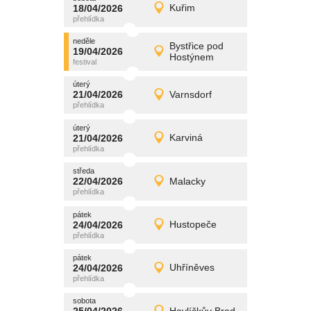
promítání
18/04/2026
Kuřim
18/04/2026
Detail
sobota
neděle
promítání
Bystřice pod
19/04/2026
19/04/2026
Detail
Hostýnem
neděle
úterý
promítání
21/04/2026
Varnsdorf
21/04/2026
Detail
úterý
úterý
promítání
21/04/2026
Karviná
21/04/2026
Detail
úterý
středa
promítání
22/04/2026
Malacky
22/04/2026
Detail
středa
pátek
promítání
24/04/2026
Hustopeče
24/04/2026
Detail
pátek
pátek
promítání
24/04/2026
Uhříněves
24/04/2026
Detail
pátek
sobota
promítání