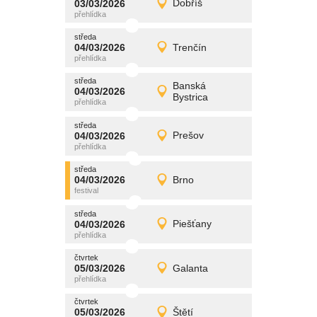
03/03/2026
Dobříš
03/03/2026
Detail
úterý
středa
promítání
04/03/2026
Trenčín
04/03/2026
Detail
středa
středa
promítání
Banská
04/03/2026
04/03/2026
Detail
Bystrica
středa
středa
promítání
04/03/2026
Prešov
04/03/2026
Detail
středa
středa
promítání
04/03/2026
Brno
04/03/2026
Detail
středa
středa
promítání
04/03/2026
Piešťany
04/03/2026
Detail
středa
čtvrtek
promítání
05/03/2026
Galanta
05/03/2026
Detail
čtvrtek
čtvrtek
promítání
05/03/2026
Štětí
05/03/2026