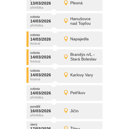
promítání
13/03/2026
Plesná
13/03/2026
Detail
pátek
sobota
promítání
Hanušovce
14/03/2026
14/03/2026
Detail
nad Topľou
sobota
sobota
promítání
14/03/2026
Napajedla
14/03/2026
Detail
sobota
sobota
promítání
Brandýs n/L.-
14/03/2026
14/03/2026
Detail
Stará Boleslav
sobota
sobota
promítání
14/03/2026
Karlovy Vary
14/03/2026
Detail
sobota
sobota
promítání
14/03/2026
Petříkov
14/03/2026
Detail
sobota
pondělí
promítání
16/03/2026
Jičín
16/03/2026
Detail
pondělí
úterý
promítání
17/03/2026
Žilina