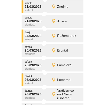
sobota
promítání
21/03/2026
Znojmo
21/03/2026
Detail
sobota
sobota
promítání
21/03/2026
Jiříkov
21/03/2026
Detail
sobota
úterý
promítání
24/03/2026
Ružomberok
24/03/2026
Detail
úterý
středa
promítání
25/03/2026
Bruntál
25/03/2026
Detail
středa
středa
promítání
25/03/2026
Lomnička
25/03/2026
Detail
středa
čtvrtek
promítání
26/03/2026
Letohrad
26/03/2026
Detail
čtvrtek
Vratislavice
čtvrtek
promítání
26/03/2026
nad Nisou
26/03/2026
Detail
(Liberec)
čtvrtek