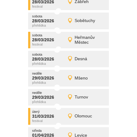
28/03/2026
Zábřeh
28/03/2026
Detail
sobota
sobota
promítání
28/03/2026
Sobětuchy
28/03/2026
Detail
sobota
sobota
promítání
Heřmanův
28/03/2026
28/03/2026
Detail
Městec
sobota
sobota
promítání
28/03/2026
Desná
28/03/2026
Detail
sobota
neděle
promítání
29/03/2026
Mšeno
29/03/2026
Detail
neděle
neděle
promítání
29/03/2026
Turnov
29/03/2026
Detail
neděle
úterý
promítání
31/03/2026
Olomouc
31/03/2026
Detail
úterý
středa
promítání
01/04/2026
Levice
01/04/2026