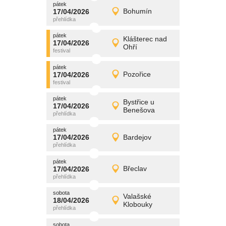
pátek
promítání
17/04/2026
Bohumín
17/04/2026
Detail
pátek
pátek
promítání
Klášterec nad
17/04/2026
17/04/2026
Detail
Ohří
pátek
pátek
promítání
17/04/2026
Pozořice
17/04/2026
Detail
pátek
pátek
promítání
Bystřice u
17/04/2026
17/04/2026
Detail
Benešova
pátek
pátek
promítání
17/04/2026
Bardejov
17/04/2026
Detail
pátek
pátek
promítání
17/04/2026
Břeclav
17/04/2026
Detail
pátek
sobota
promítání
Valašské
18/04/2026
18/04/2026
Detail
Klobouky
sobota
sobota