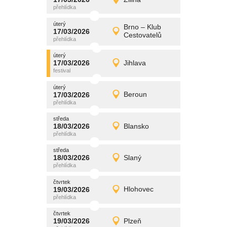
17/03/2026
Detail
úterý
úterý
promítání
Brno – Klub
17/03/2026
17/03/2026
Detail
Cestovatelů
úterý
úterý
promítání
17/03/2026
Jihlava
17/03/2026
Detail
úterý
úterý
promítání
17/03/2026
Beroun
17/03/2026
Detail
úterý
středa
promítání
18/03/2026
Blansko
18/03/2026
Detail
středa
středa
promítání
18/03/2026
Slaný
18/03/2026
Detail
středa
čtvrtek
promítání
19/03/2026
Hlohovec
19/03/2026
Detail
čtvrtek
čtvrtek
promítání
19/03/2026
Plzeň
19/03/2026
Detail