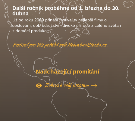
Další ročník proběhne od 1. března do 30.
dubna
Už od roku 2009 přináší festival ty nejlepší filmy o
cestování, dobrodružství i divoké přírodě z celého světa i
z domácí produkce.
Festival pro Vás pořádá web
HedvabnaStezka.cz
.
Nadcházející promítání
Zobrazit celý program