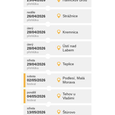
25/04/2026
Havlíčkův Brod
25/04/2026
Detail
sobota
neděle
promítání
26/04/2026
Strážnice
26/04/2026
Detail
neděle
úterý
promítání
28/04/2026
Kremnica
28/04/2026
Detail
úterý
úterý
promítání
Ústí nad
28/04/2026
28/04/2026
Detail
Labem
úterý
středa
promítání
29/04/2026
Teplice
29/04/2026
Detail
středa
sobota
promítání
Podlesí, Malá
02/05/2026
02/05/2026
Detail
Morava
sobota
pondělí
promítání
Tehov u
04/05/2026
04/05/2026
Detail
Vlašimi
pondělí
středa
promítání
13/05/2026
Štúrovo
13/05/2026
Detail