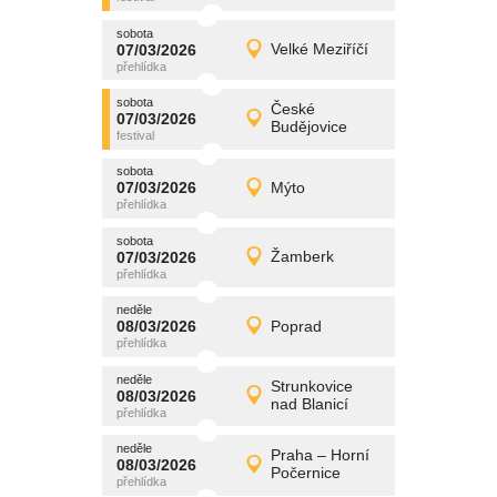
sobota
promítání
07/03/2026
Velké Meziříčí
07/03/2026
Detail
sobota
sobota
promítání
České
07/03/2026
07/03/2026
Detail
Budějovice
sobota
sobota
promítání
07/03/2026
Mýto
07/03/2026
Detail
sobota
sobota
promítání
07/03/2026
Žamberk
07/03/2026
Detail
sobota
neděle
promítání
08/03/2026
Poprad
08/03/2026
Detail
neděle
neděle
promítání
Strunkovice
08/03/2026
08/03/2026
Detail
nad Blanicí
neděle
neděle
promítání
Praha – Horní
08/03/2026
08/03/2026
Detail
Počernice
neděle