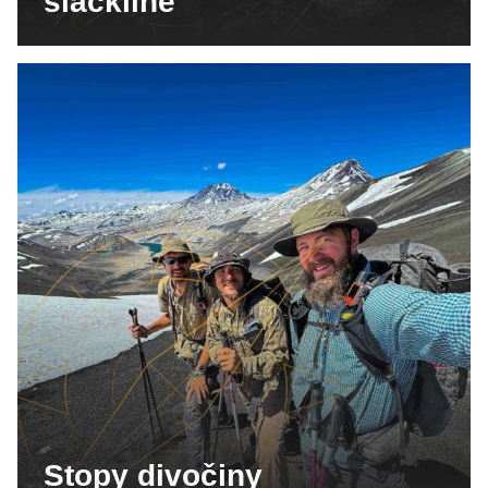
slackline
Stopy divočiny