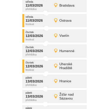
středa
promítání
11/03/2026
Bratislava
11/03/2026
Detail
středa
středa
promítání
11/03/2026
Ostrava
11/03/2026
Detail
středa
čtvrtek
promítání
12/03/2026
Vsetín
12/03/2026
Detail
čtvrtek
čtvrtek
promítání
12/03/2026
Humenné
12/03/2026
Detail
čtvrtek
čtvrtek
promítání
Uherské
12/03/2026
12/03/2026
Detail
Hradiště
čtvrtek
pátek
promítání
13/03/2026
Hranice
13/03/2026
Detail
pátek
pátek
promítání
Žďár nad
13/03/2026
13/03/2026
Detail
Sázavou
pátek
pátek