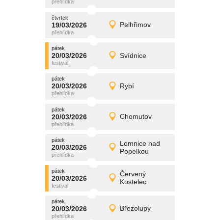
čtvrtek
čtvrtek
promítání
19/03/2026
Pelhřimov
19/03/2026
Detail
čtvrtek
pátek
promítání
20/03/2026
Svídnice
20/03/2026
Detail
pátek
pátek
promítání
20/03/2026
Rybí
20/03/2026
Detail
pátek
pátek
promítání
20/03/2026
Chomutov
20/03/2026
Detail
pátek
pátek
promítání
Lomnice nad
20/03/2026
20/03/2026
Detail
Popelkou
pátek
pátek
promítání
Červený
20/03/2026
20/03/2026
Detail
Kostelec
pátek
pátek
promítání
20/03/2026
Březolupy
20/03/2026
Detail
pátek