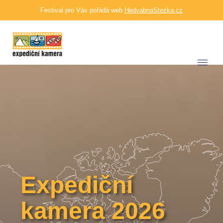
Festival pro Vás pořádá web
HedvabnaStezka.cz
Expediční
kamera 2026