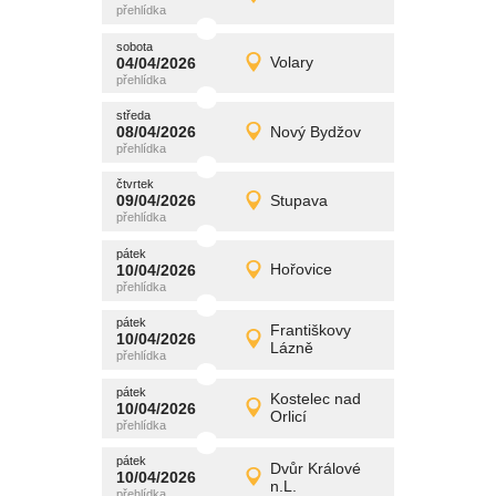
Detail
středa
sobota
promítání
04/04/2026
Volary
04/04/2026
Detail
sobota
středa
promítání
08/04/2026
Nový Bydžov
08/04/2026
Detail
středa
čtvrtek
promítání
09/04/2026
Stupava
09/04/2026
Detail
čtvrtek
pátek
promítání
10/04/2026
Hořovice
10/04/2026
Detail
pátek
pátek
promítání
Františkovy
10/04/2026
10/04/2026
Detail
Lázně
pátek
pátek
promítání
Kostelec nad
10/04/2026
10/04/2026
Detail
Orlicí
pátek
pátek
promítání
Dvůr Králové
10/04/2026
10/04/2026
Detail
n.L.
pátek