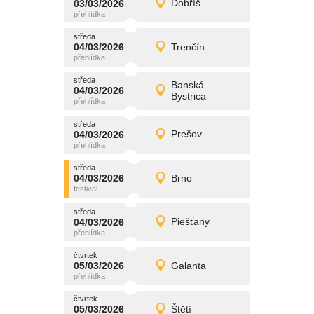
03/03/2026
Dobříš
03/03/2026
Detail
úterý
středa
promítání
04/03/2026
Trenčín
04/03/2026
Detail
středa
středa
promítání
Banská
04/03/2026
04/03/2026
Detail
Bystrica
středa
středa
promítání
04/03/2026
Prešov
04/03/2026
Detail
středa
středa
promítání
04/03/2026
Brno
04/03/2026
Detail
středa
středa
promítání
04/03/2026
Piešťany
04/03/2026
Detail
středa
čtvrtek
promítání
05/03/2026
Galanta
05/03/2026
Detail
čtvrtek
čtvrtek
promítání
05/03/2026
Štětí
05/03/2026