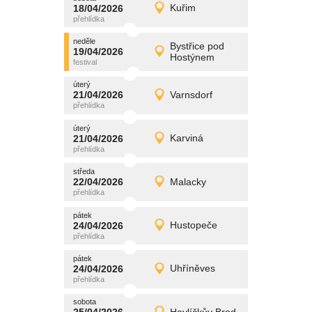
promítání
18/04/2026
Kuřim
18/04/2026
Detail
sobota
neděle
promítání
Bystřice pod
19/04/2026
19/04/2026
Detail
Hostýnem
neděle
úterý
promítání
21/04/2026
Varnsdorf
21/04/2026
Detail
úterý
úterý
promítání
21/04/2026
Karviná
21/04/2026
Detail
úterý
středa
promítání
22/04/2026
Malacky
22/04/2026
Detail
středa
pátek
promítání
24/04/2026
Hustopeče
24/04/2026
Detail
pátek
pátek
promítání
24/04/2026
Uhříněves
24/04/2026
Detail
pátek
sobota
promítání