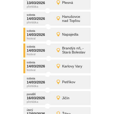
promítání
13/03/2026
Plesná
13/03/2026
Detail
pátek
sobota
promítání
Hanušovce
14/03/2026
14/03/2026
Detail
nad Topľou
sobota
sobota
promítání
14/03/2026
Napajedla
14/03/2026
Detail
sobota
sobota
promítání
Brandýs n/L.-
14/03/2026
14/03/2026
Detail
Stará Boleslav
sobota
sobota
promítání
14/03/2026
Karlovy Vary
14/03/2026
Detail
sobota
sobota
promítání
14/03/2026
Petříkov
14/03/2026
Detail
sobota
pondělí
promítání
16/03/2026
Jičín
16/03/2026
Detail
pondělí
úterý
promítání
17/03/2026
Žilina