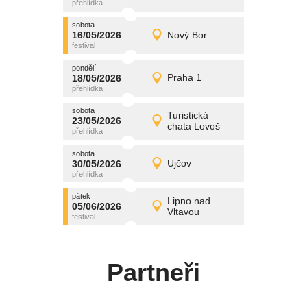
středa
sobota
promítání
16/05/2026
Nový Bor
16/05/2026
Detail
sobota
pondělí
promítání
18/05/2026
Praha 1
18/05/2026
Detail
pondělí
sobota
promítání
Turistická
23/05/2026
23/05/2026
Detail
chata Lovoš
sobota
sobota
promítání
30/05/2026
Ujčov
30/05/2026
Detail
sobota
pátek
promítání
Lipno nad
05/06/2026
05/06/2026
Detail
Vltavou
pátek
Partneři