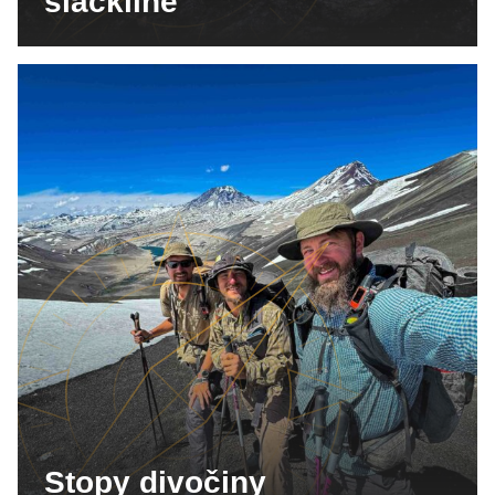
slackline
Stopy divočiny