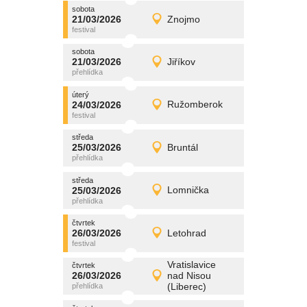
sobota
promítání
21/03/2026
Znojmo
21/03/2026
Detail
sobota
sobota
promítání
21/03/2026
Jiříkov
21/03/2026
Detail
sobota
úterý
promítání
24/03/2026
Ružomberok
24/03/2026
Detail
úterý
středa
promítání
25/03/2026
Bruntál
25/03/2026
Detail
středa
středa
promítání
25/03/2026
Lomnička
25/03/2026
Detail
středa
čtvrtek
promítání
26/03/2026
Letohrad
26/03/2026
Detail
čtvrtek
Vratislavice
čtvrtek
promítání
26/03/2026
nad Nisou
26/03/2026
Detail
(Liberec)
čtvrtek