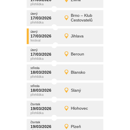
17/03/2026
Detail
úterý
úterý
promítání
Brno – Klub
17/03/2026
17/03/2026
Detail
Cestovatelů
úterý
úterý
promítání
17/03/2026
Jihlava
17/03/2026
Detail
úterý
úterý
promítání
17/03/2026
Beroun
17/03/2026
Detail
úterý
středa
promítání
18/03/2026
Blansko
18/03/2026
Detail
středa
středa
promítání
18/03/2026
Slaný
18/03/2026
Detail
středa
čtvrtek
promítání
19/03/2026
Hlohovec
19/03/2026
Detail
čtvrtek
čtvrtek
promítání
19/03/2026
Plzeň
19/03/2026
Detail