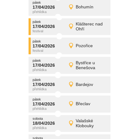
pátek
promítání
17/04/2026
Bohumín
17/04/2026
Detail
pátek
pátek
promítání
Klášterec nad
17/04/2026
17/04/2026
Detail
Ohří
pátek
pátek
promítání
17/04/2026
Pozořice
17/04/2026
Detail
pátek
pátek
promítání
Bystřice u
17/04/2026
17/04/2026
Detail
Benešova
pátek
pátek
promítání
17/04/2026
Bardejov
17/04/2026
Detail
pátek
pátek
promítání
17/04/2026
Břeclav
17/04/2026
Detail
pátek
sobota
promítání
Valašské
18/04/2026
18/04/2026
Detail
Klobouky
sobota
sobota