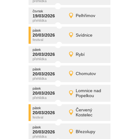
čtvrtek
čtvrtek
promítání
19/03/2026
Pelhřimov
19/03/2026
Detail
čtvrtek
pátek
promítání
20/03/2026
Svídnice
20/03/2026
Detail
pátek
pátek
promítání
20/03/2026
Rybí
20/03/2026
Detail
pátek
pátek
promítání
20/03/2026
Chomutov
20/03/2026
Detail
pátek
pátek
promítání
Lomnice nad
20/03/2026
20/03/2026
Detail
Popelkou
pátek
pátek
promítání
Červený
20/03/2026
20/03/2026
Detail
Kostelec
pátek
pátek
promítání
20/03/2026
Březolupy
20/03/2026
Detail
pátek