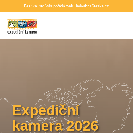
Festival pro Vás pořádá web
HedvabnaStezka.cz
Expediční
kamera 2026