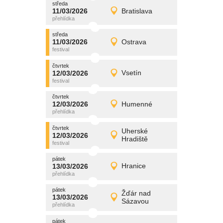
středa
promítání
11/03/2026
Bratislava
11/03/2026
Detail
středa
středa
promítání
11/03/2026
Ostrava
11/03/2026
Detail
středa
čtvrtek
promítání
12/03/2026
Vsetín
12/03/2026
Detail
čtvrtek
čtvrtek
promítání
12/03/2026
Humenné
12/03/2026
Detail
čtvrtek
čtvrtek
promítání
Uherské
12/03/2026
12/03/2026
Detail
Hradiště
čtvrtek
pátek
promítání
13/03/2026
Hranice
13/03/2026
Detail
pátek
pátek
promítání
Žďár nad
13/03/2026
13/03/2026
Detail
Sázavou
pátek
pátek