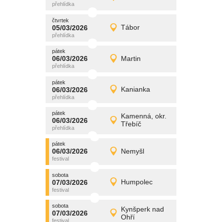
Detail
čtvrtek
čtvrtek
promítání
05/03/2026
Tábor
05/03/2026
Detail
čtvrtek
pátek
promítání
06/03/2026
Martin
06/03/2026
Detail
pátek
pátek
promítání
06/03/2026
Kanianka
06/03/2026
Detail
pátek
pátek
promítání
Kamenná, okr.
06/03/2026
06/03/2026
Detail
Třebíč
pátek
pátek
promítání
06/03/2026
Nemyšl
06/03/2026
Detail
pátek
sobota
promítání
07/03/2026
Humpolec
07/03/2026
Detail
sobota
sobota
promítání
Kynšperk nad
07/03/2026
07/03/2026
Detail
Ohří
sobota