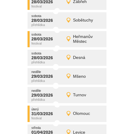
28/03/2026
Zábřeh
28/03/2026
Detail
sobota
sobota
promítání
28/03/2026
Sobětuchy
28/03/2026
Detail
sobota
sobota
promítání
Heřmanův
28/03/2026
28/03/2026
Detail
Městec
sobota
sobota
promítání
28/03/2026
Desná
28/03/2026
Detail
sobota
neděle
promítání
29/03/2026
Mšeno
29/03/2026
Detail
neděle
neděle
promítání
29/03/2026
Turnov
29/03/2026
Detail
neděle
úterý
promítání
31/03/2026
Olomouc
31/03/2026
Detail
úterý
středa
promítání
01/04/2026
Levice
01/04/2026