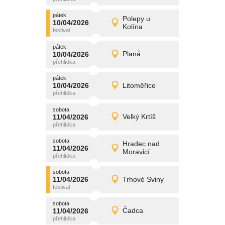
pátek
promítání
Polepy u
10/04/2026
10/04/2026
Detail
Kolína
pátek
pátek
promítání
10/04/2026
Planá
10/04/2026
Detail
pátek
pátek
promítání
10/04/2026
Litoměřice
10/04/2026
Detail
pátek
sobota
promítání
11/04/2026
Velký Krtíš
11/04/2026
Detail
sobota
sobota
promítání
Hradec nad
11/04/2026
11/04/2026
Detail
Moravicí
sobota
sobota
promítání
11/04/2026
Trhové Sviny
11/04/2026
Detail
sobota
sobota
promítání
11/04/2026
Čadca
11/04/2026
Detail
sobota