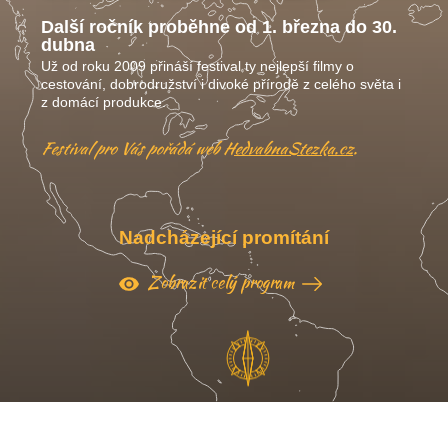
Další ročník proběhne od 1. března do 30.
dubna
Už od roku 2009 přináší festival ty nejlepší filmy o
cestování, dobrodružství i divoké přírodě z celého světa i
z domácí produkce.
Festival pro Vás pořádá web
HedvabnaStezka.cz
.
Nadcházející promítání
Zobrazit celý program