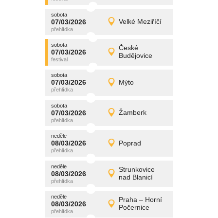
sobota
promítání
07/03/2026
Velké Meziříčí
07/03/2026
Detail
sobota
sobota
promítání
České
07/03/2026
07/03/2026
Detail
Budějovice
sobota
sobota
promítání
07/03/2026
Mýto
07/03/2026
Detail
sobota
sobota
promítání
07/03/2026
Žamberk
07/03/2026
Detail
sobota
neděle
promítání
08/03/2026
Poprad
08/03/2026
Detail
neděle
neděle
promítání
Strunkovice
08/03/2026
08/03/2026
Detail
nad Blanicí
neděle
neděle
promítání
Praha – Horní
08/03/2026
08/03/2026
Detail
Počernice
neděle