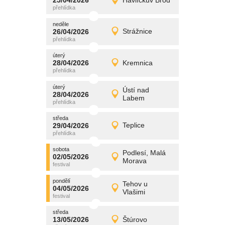
25/04/2026
Havlíčkův Brod
25/04/2026
Detail
sobota
neděle
promítání
26/04/2026
Strážnice
26/04/2026
Detail
neděle
úterý
promítání
28/04/2026
Kremnica
28/04/2026
Detail
úterý
úterý
promítání
Ústí nad
28/04/2026
28/04/2026
Detail
Labem
úterý
středa
promítání
29/04/2026
Teplice
29/04/2026
Detail
středa
sobota
promítání
Podlesí, Malá
02/05/2026
02/05/2026
Detail
Morava
sobota
pondělí
promítání
Tehov u
04/05/2026
04/05/2026
Detail
Vlašimi
pondělí
středa
promítání
13/05/2026
Štúrovo
13/05/2026
Detail