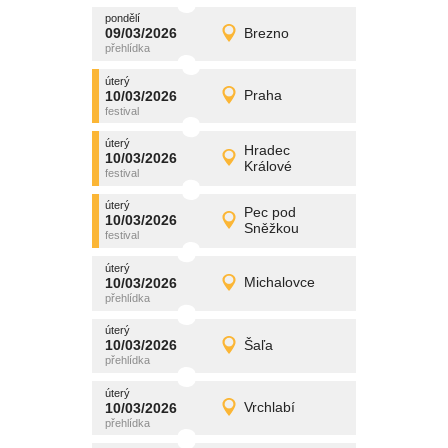
pondělí
promítání
09/03/2026
Brezno
09/03/2026
Detail
pondělí
úterý
promítání
10/03/2026
Praha
10/03/2026
Detail
úterý
úterý
promítání
Hradec
10/03/2026
10/03/2026
Detail
Králové
úterý
úterý
promítání
Pec pod
10/03/2026
10/03/2026
Detail
Sněžkou
úterý
úterý
promítání
10/03/2026
Michalovce
10/03/2026
Detail
úterý
úterý
promítání
10/03/2026
Šaľa
10/03/2026
Detail
úterý
úterý
promítání
10/03/2026
Vrchlabí
10/03/2026
Detail
úterý