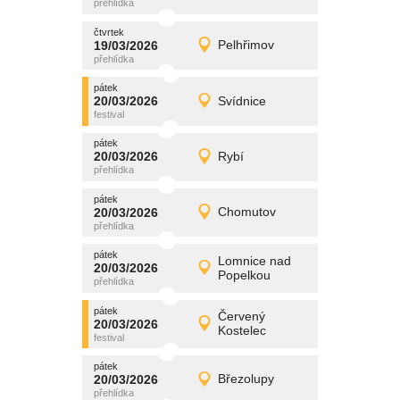
čtvrtek
čtvrtek
promítání
19/03/2026
Pelhřimov
19/03/2026
Detail
čtvrtek
pátek
promítání
20/03/2026
Svídnice
20/03/2026
Detail
pátek
pátek
promítání
20/03/2026
Rybí
20/03/2026
Detail
pátek
pátek
promítání
20/03/2026
Chomutov
20/03/2026
Detail
pátek
pátek
promítání
Lomnice nad
20/03/2026
20/03/2026
Detail
Popelkou
pátek
pátek
promítání
Červený
20/03/2026
20/03/2026
Detail
Kostelec
pátek
pátek
promítání
20/03/2026
Březolupy
20/03/2026
Detail
pátek