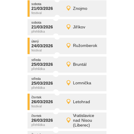
sobota
promítání
21/03/2026
Znojmo
21/03/2026
Detail
sobota
sobota
promítání
21/03/2026
Jiříkov
21/03/2026
Detail
sobota
úterý
promítání
24/03/2026
Ružomberok
24/03/2026
Detail
úterý
středa
promítání
25/03/2026
Bruntál
25/03/2026
Detail
středa
středa
promítání
25/03/2026
Lomnička
25/03/2026
Detail
středa
čtvrtek
promítání
26/03/2026
Letohrad
26/03/2026
Detail
čtvrtek
Vratislavice
čtvrtek
promítání
26/03/2026
nad Nisou
26/03/2026
Detail
(Liberec)
čtvrtek