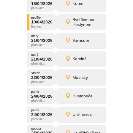
promítání
18/04/2026
Kuřim
18/04/2026
Detail
sobota
neděle
promítání
Bystřice pod
19/04/2026
19/04/2026
Detail
Hostýnem
neděle
úterý
promítání
21/04/2026
Varnsdorf
21/04/2026
Detail
úterý
úterý
promítání
21/04/2026
Karviná
21/04/2026
Detail
úterý
středa
promítání
22/04/2026
Malacky
22/04/2026
Detail
středa
pátek
promítání
24/04/2026
Hustopeče
24/04/2026
Detail
pátek
pátek
promítání
24/04/2026
Uhříněves
24/04/2026
Detail
pátek
sobota
promítání