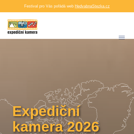
Festival pro Vás pořádá web
HedvabnaStezka.cz
Expediční
kamera 2026