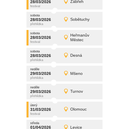
28/03/2026
Zábřeh
28/03/2026
Detail
sobota
sobota
promítání
28/03/2026
Sobětuchy
28/03/2026
Detail
sobota
sobota
promítání
Heřmanův
28/03/2026
28/03/2026
Detail
Městec
sobota
sobota
promítání
28/03/2026
Desná
28/03/2026
Detail
sobota
neděle
promítání
29/03/2026
Mšeno
29/03/2026
Detail
neděle
neděle
promítání
29/03/2026
Turnov
29/03/2026
Detail
neděle
úterý
promítání
31/03/2026
Olomouc
31/03/2026
Detail
úterý
středa
promítání
01/04/2026
Levice
01/04/2026