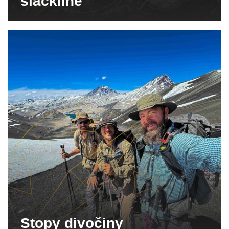
slackline
Stopy divočiny