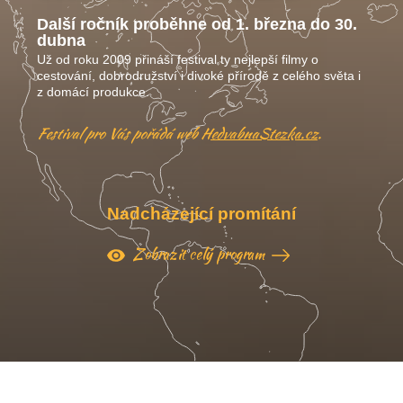
Další ročník proběhne od 1. března do 30.
dubna
Už od roku 2009 přináší festival ty nejlepší filmy o
cestování, dobrodružství i divoké přírodě z celého světa i
z domácí produkce.
Festival pro Vás pořádá web
HedvabnaStezka.cz
.
Nadcházející promítání
Zobrazit celý program