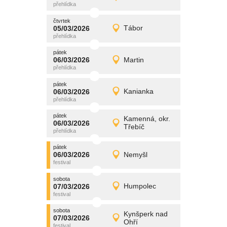
Detail
čtvrtek
čtvrtek
promítání
05/03/2026
Tábor
05/03/2026
Detail
čtvrtek
pátek
promítání
06/03/2026
Martin
06/03/2026
Detail
pátek
pátek
promítání
06/03/2026
Kanianka
06/03/2026
Detail
pátek
pátek
promítání
Kamenná, okr.
06/03/2026
06/03/2026
Detail
Třebíč
pátek
pátek
promítání
06/03/2026
Nemyšl
06/03/2026
Detail
pátek
sobota
promítání
07/03/2026
Humpolec
07/03/2026
Detail
sobota
sobota
promítání
Kynšperk nad
07/03/2026
07/03/2026
Detail
Ohří
sobota