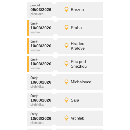
pondělí
promítání
09/03/2026
Brezno
09/03/2026
Detail
pondělí
úterý
promítání
10/03/2026
Praha
10/03/2026
Detail
úterý
úterý
promítání
Hradec
10/03/2026
10/03/2026
Detail
Králové
úterý
úterý
promítání
Pec pod
10/03/2026
10/03/2026
Detail
Sněžkou
úterý
úterý
promítání
10/03/2026
Michalovce
10/03/2026
Detail
úterý
úterý
promítání
10/03/2026
Šaľa
10/03/2026
Detail
úterý
úterý
promítání
10/03/2026
Vrchlabí
10/03/2026
Detail
úterý