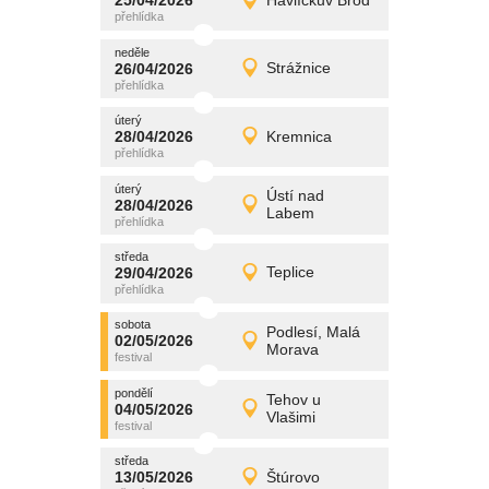
25/04/2026
Havlíčkův Brod
25/04/2026
Detail
sobota
neděle
promítání
26/04/2026
Strážnice
26/04/2026
Detail
neděle
úterý
promítání
28/04/2026
Kremnica
28/04/2026
Detail
úterý
úterý
promítání
Ústí nad
28/04/2026
28/04/2026
Detail
Labem
úterý
středa
promítání
29/04/2026
Teplice
29/04/2026
Detail
středa
sobota
promítání
Podlesí, Malá
02/05/2026
02/05/2026
Detail
Morava
sobota
pondělí
promítání
Tehov u
04/05/2026
04/05/2026
Detail
Vlašimi
pondělí
středa
promítání
13/05/2026
Štúrovo
13/05/2026
Detail