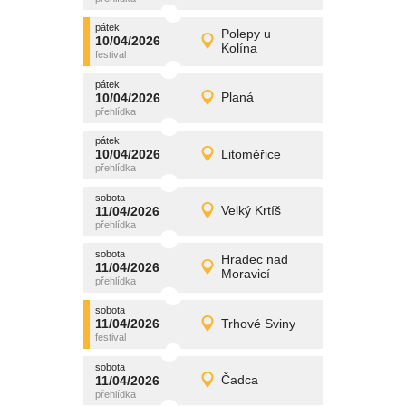
pátek
promítání
Polepy u
10/04/2026
10/04/2026
Detail
Kolína
pátek
pátek
promítání
10/04/2026
Planá
10/04/2026
Detail
pátek
pátek
promítání
10/04/2026
Litoměřice
10/04/2026
Detail
pátek
sobota
promítání
11/04/2026
Velký Krtíš
11/04/2026
Detail
sobota
sobota
promítání
Hradec nad
11/04/2026
11/04/2026
Detail
Moravicí
sobota
sobota
promítání
11/04/2026
Trhové Sviny
11/04/2026
Detail
sobota
sobota
promítání
11/04/2026
Čadca
11/04/2026
Detail
sobota