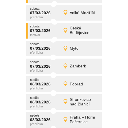
sobota
promítání
07/03/2026
Velké Meziříčí
07/03/2026
Detail
sobota
sobota
promítání
České
07/03/2026
07/03/2026
Detail
Budějovice
sobota
sobota
promítání
07/03/2026
Mýto
07/03/2026
Detail
sobota
sobota
promítání
07/03/2026
Žamberk
07/03/2026
Detail
sobota
neděle
promítání
08/03/2026
Poprad
08/03/2026
Detail
neděle
neděle
promítání
Strunkovice
08/03/2026
08/03/2026
Detail
nad Blanicí
neděle
neděle
promítání
Praha – Horní
08/03/2026
08/03/2026
Detail
Počernice
neděle