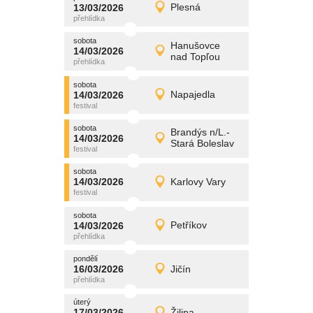
promítání
13/03/2026
Plesná
13/03/2026
Detail
pátek
sobota
promítání
Hanušovce
14/03/2026
14/03/2026
Detail
nad Topľou
sobota
sobota
promítání
14/03/2026
Napajedla
14/03/2026
Detail
sobota
sobota
promítání
Brandýs n/L.-
14/03/2026
14/03/2026
Detail
Stará Boleslav
sobota
sobota
promítání
14/03/2026
Karlovy Vary
14/03/2026
Detail
sobota
sobota
promítání
14/03/2026
Petříkov
14/03/2026
Detail
sobota
pondělí
promítání
16/03/2026
Jičín
16/03/2026
Detail
pondělí
úterý
promítání
17/03/2026
Žilina