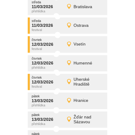
středa
promítání
11/03/2026
Bratislava
11/03/2026
Detail
středa
středa
promítání
11/03/2026
Ostrava
11/03/2026
Detail
středa
čtvrtek
promítání
12/03/2026
Vsetín
12/03/2026
Detail
čtvrtek
čtvrtek
promítání
12/03/2026
Humenné
12/03/2026
Detail
čtvrtek
čtvrtek
promítání
Uherské
12/03/2026
12/03/2026
Detail
Hradiště
čtvrtek
pátek
promítání
13/03/2026
Hranice
13/03/2026
Detail
pátek
pátek
promítání
Žďár nad
13/03/2026
13/03/2026
Detail
Sázavou
pátek
pátek