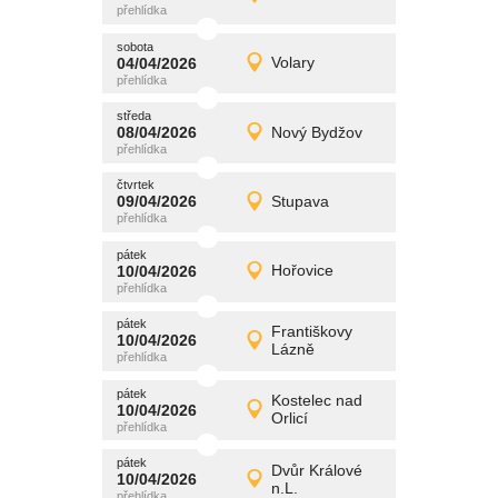
Detail
středa
sobota
promítání
04/04/2026
Volary
04/04/2026
Detail
sobota
středa
promítání
08/04/2026
Nový Bydžov
08/04/2026
Detail
středa
čtvrtek
promítání
09/04/2026
Stupava
09/04/2026
Detail
čtvrtek
pátek
promítání
10/04/2026
Hořovice
10/04/2026
Detail
pátek
pátek
promítání
Františkovy
10/04/2026
10/04/2026
Detail
Lázně
pátek
pátek
promítání
Kostelec nad
10/04/2026
10/04/2026
Detail
Orlicí
pátek
pátek
promítání
Dvůr Králové
10/04/2026
10/04/2026
Detail
n.L.
pátek