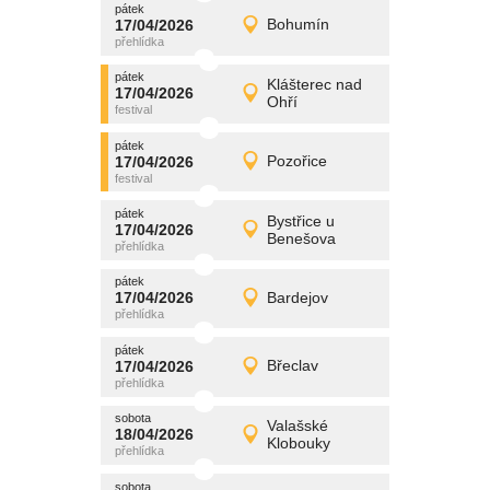
pátek
promítání
17/04/2026
Bohumín
17/04/2026
Detail
pátek
pátek
promítání
Klášterec nad
17/04/2026
17/04/2026
Detail
Ohří
pátek
pátek
promítání
17/04/2026
Pozořice
17/04/2026
Detail
pátek
pátek
promítání
Bystřice u
17/04/2026
17/04/2026
Detail
Benešova
pátek
pátek
promítání
17/04/2026
Bardejov
17/04/2026
Detail
pátek
pátek
promítání
17/04/2026
Břeclav
17/04/2026
Detail
pátek
sobota
promítání
Valašské
18/04/2026
18/04/2026
Detail
Klobouky
sobota
sobota