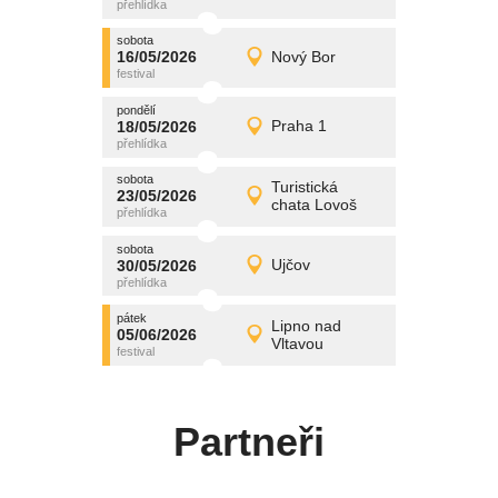
středa
sobota
promítání
16/05/2026
Nový Bor
16/05/2026
Detail
sobota
pondělí
promítání
18/05/2026
Praha 1
18/05/2026
Detail
pondělí
sobota
promítání
Turistická
23/05/2026
23/05/2026
Detail
chata Lovoš
sobota
sobota
promítání
30/05/2026
Ujčov
30/05/2026
Detail
sobota
pátek
promítání
Lipno nad
05/06/2026
05/06/2026
Detail
Vltavou
pátek
Partneři