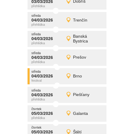
03/03/2026
Dobříš
03/03/2026
Detail
úterý
středa
promítání
04/03/2026
Trenčín
04/03/2026
Detail
středa
středa
promítání
Banská
04/03/2026
04/03/2026
Detail
Bystrica
středa
středa
promítání
04/03/2026
Prešov
04/03/2026
Detail
středa
středa
promítání
04/03/2026
Brno
04/03/2026
Detail
středa
středa
promítání
04/03/2026
Piešťany
04/03/2026
Detail
středa
čtvrtek
promítání
05/03/2026
Galanta
05/03/2026
Detail
čtvrtek
čtvrtek
promítání
05/03/2026
Štětí
05/03/2026