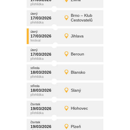
17/03/2026
Detail
úterý
úterý
promítání
Brno – Klub
17/03/2026
17/03/2026
Detail
Cestovatelů
úterý
úterý
promítání
17/03/2026
Jihlava
17/03/2026
Detail
úterý
úterý
promítání
17/03/2026
Beroun
17/03/2026
Detail
úterý
středa
promítání
18/03/2026
Blansko
18/03/2026
Detail
středa
středa
promítání
18/03/2026
Slaný
18/03/2026
Detail
středa
čtvrtek
promítání
19/03/2026
Hlohovec
19/03/2026
Detail
čtvrtek
čtvrtek
promítání
19/03/2026
Plzeň
19/03/2026
Detail