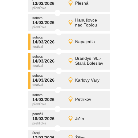
promítání
13/03/2026
Plesná
13/03/2026
Detail
pátek
sobota
promítání
Hanušovce
14/03/2026
14/03/2026
Detail
nad Topľou
sobota
sobota
promítání
14/03/2026
Napajedla
14/03/2026
Detail
sobota
sobota
promítání
Brandýs n/L.-
14/03/2026
14/03/2026
Detail
Stará Boleslav
sobota
sobota
promítání
14/03/2026
Karlovy Vary
14/03/2026
Detail
sobota
sobota
promítání
14/03/2026
Petříkov
14/03/2026
Detail
sobota
pondělí
promítání
16/03/2026
Jičín
16/03/2026
Detail
pondělí
úterý
promítání
17/03/2026
Žilina