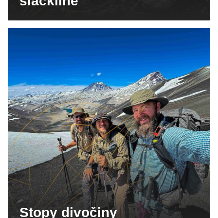
slackline
Stopy divočiny