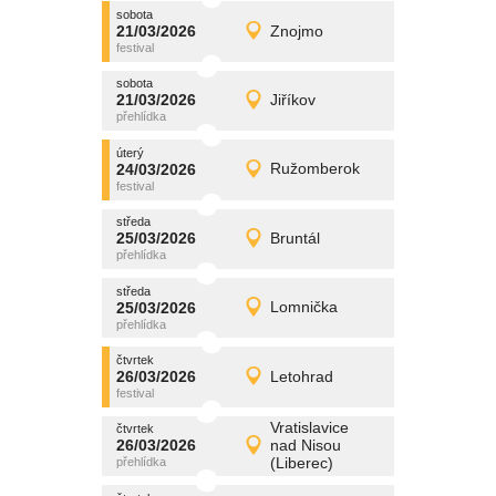
sobota
promítání
21/03/2026
Znojmo
21/03/2026
Detail
sobota
sobota
promítání
21/03/2026
Jiříkov
21/03/2026
Detail
sobota
úterý
promítání
24/03/2026
Ružomberok
24/03/2026
Detail
úterý
středa
promítání
25/03/2026
Bruntál
25/03/2026
Detail
středa
středa
promítání
25/03/2026
Lomnička
25/03/2026
Detail
středa
čtvrtek
promítání
26/03/2026
Letohrad
26/03/2026
Detail
čtvrtek
Vratislavice
čtvrtek
promítání
26/03/2026
nad Nisou
26/03/2026
Detail
(Liberec)
čtvrtek