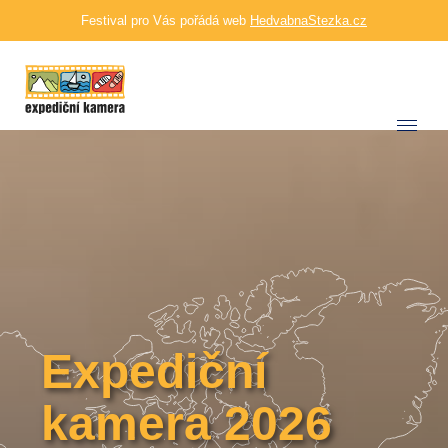
Festival pro Vás pořádá web
HedvabnaStezka.cz
Expediční
kamera 2026