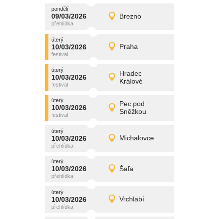
pondělí
promítání
09/03/2026
Brezno
09/03/2026
Detail
pondělí
úterý
promítání
10/03/2026
Praha
10/03/2026
Detail
úterý
úterý
promítání
Hradec
10/03/2026
10/03/2026
Detail
Králové
úterý
úterý
promítání
Pec pod
10/03/2026
10/03/2026
Detail
Sněžkou
úterý
úterý
promítání
10/03/2026
Michalovce
10/03/2026
Detail
úterý
úterý
promítání
10/03/2026
Šaľa
10/03/2026
Detail
úterý
úterý
promítání
10/03/2026
Vrchlabí
10/03/2026
Detail
úterý