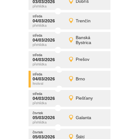
03/03/2026
Dobříš
03/03/2026
Detail
úterý
středa
promítání
04/03/2026
Trenčín
04/03/2026
Detail
středa
středa
promítání
Banská
04/03/2026
04/03/2026
Detail
Bystrica
středa
středa
promítání
04/03/2026
Prešov
04/03/2026
Detail
středa
středa
promítání
04/03/2026
Brno
04/03/2026
Detail
středa
středa
promítání
04/03/2026
Piešťany
04/03/2026
Detail
středa
čtvrtek
promítání
05/03/2026
Galanta
05/03/2026
Detail
čtvrtek
čtvrtek
promítání
05/03/2026
Štětí
05/03/2026