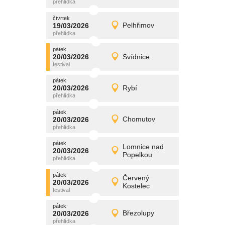
čtvrtek
čtvrtek
promítání
19/03/2026
Pelhřimov
19/03/2026
Detail
čtvrtek
pátek
promítání
20/03/2026
Svídnice
20/03/2026
Detail
pátek
pátek
promítání
20/03/2026
Rybí
20/03/2026
Detail
pátek
pátek
promítání
20/03/2026
Chomutov
20/03/2026
Detail
pátek
pátek
promítání
Lomnice nad
20/03/2026
20/03/2026
Detail
Popelkou
pátek
pátek
promítání
Červený
20/03/2026
20/03/2026
Detail
Kostelec
pátek
pátek
promítání
20/03/2026
Březolupy
20/03/2026
Detail
pátek