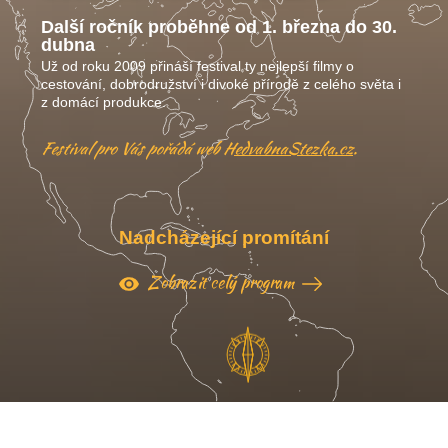
Další ročník proběhne od 1. března do 30.
dubna
Už od roku 2009 přináší festival ty nejlepší filmy o
cestování, dobrodružství i divoké přírodě z celého světa i
z domácí produkce.
Festival pro Vás pořádá web
HedvabnaStezka.cz
.
Nadcházející promítání
Zobrazit celý program