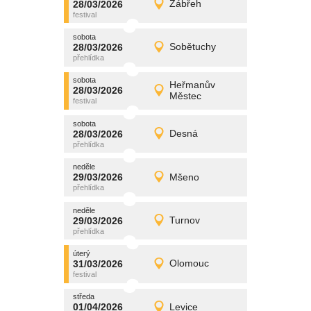
28/03/2026
Zábřeh
28/03/2026
Detail
sobota
sobota
promítání
28/03/2026
Sobětuchy
28/03/2026
Detail
sobota
sobota
promítání
Heřmanův
28/03/2026
28/03/2026
Detail
Městec
sobota
sobota
promítání
28/03/2026
Desná
28/03/2026
Detail
sobota
neděle
promítání
29/03/2026
Mšeno
29/03/2026
Detail
neděle
neděle
promítání
29/03/2026
Turnov
29/03/2026
Detail
neděle
úterý
promítání
31/03/2026
Olomouc
31/03/2026
Detail
úterý
středa
promítání
01/04/2026
Levice
01/04/2026