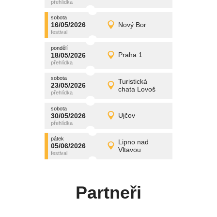
středa
sobota
promítání
16/05/2026
Nový Bor
16/05/2026
Detail
sobota
pondělí
promítání
18/05/2026
Praha 1
18/05/2026
Detail
pondělí
sobota
promítání
Turistická
23/05/2026
23/05/2026
Detail
chata Lovoš
sobota
sobota
promítání
30/05/2026
Ujčov
30/05/2026
Detail
sobota
pátek
promítání
Lipno nad
05/06/2026
05/06/2026
Detail
Vltavou
pátek
Partneři