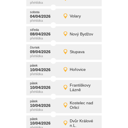
Detail
středa
sobota
promítání
04/04/2026
Volary
04/04/2026
Detail
sobota
středa
promítání
08/04/2026
Nový Bydžov
08/04/2026
Detail
středa
čtvrtek
promítání
09/04/2026
Stupava
09/04/2026
Detail
čtvrtek
pátek
promítání
10/04/2026
Hořovice
10/04/2026
Detail
pátek
pátek
promítání
Františkovy
10/04/2026
10/04/2026
Detail
Lázně
pátek
pátek
promítání
Kostelec nad
10/04/2026
10/04/2026
Detail
Orlicí
pátek
pátek
promítání
Dvůr Králové
10/04/2026
10/04/2026
Detail
n.L.
pátek