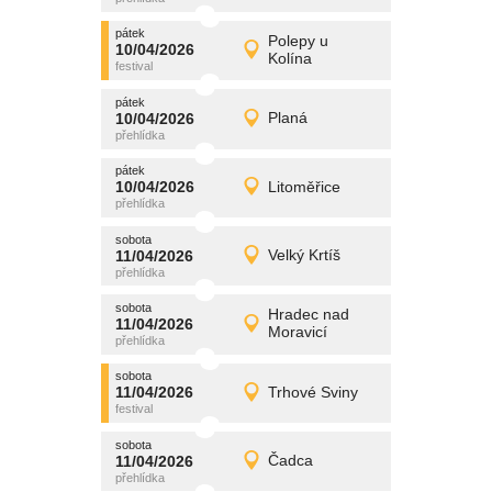
pátek
promítání
Polepy u
10/04/2026
10/04/2026
Detail
Kolína
pátek
pátek
promítání
10/04/2026
Planá
10/04/2026
Detail
pátek
pátek
promítání
10/04/2026
Litoměřice
10/04/2026
Detail
pátek
sobota
promítání
11/04/2026
Velký Krtíš
11/04/2026
Detail
sobota
sobota
promítání
Hradec nad
11/04/2026
11/04/2026
Detail
Moravicí
sobota
sobota
promítání
11/04/2026
Trhové Sviny
11/04/2026
Detail
sobota
sobota
promítání
11/04/2026
Čadca
11/04/2026
Detail
sobota