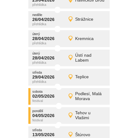
25/04/2026
Havlíčkův Brod
25/04/2026
Detail
sobota
neděle
promítání
26/04/2026
Strážnice
26/04/2026
Detail
neděle
úterý
promítání
28/04/2026
Kremnica
28/04/2026
Detail
úterý
úterý
promítání
Ústí nad
28/04/2026
28/04/2026
Detail
Labem
úterý
středa
promítání
29/04/2026
Teplice
29/04/2026
Detail
středa
sobota
promítání
Podlesí, Malá
02/05/2026
02/05/2026
Detail
Morava
sobota
pondělí
promítání
Tehov u
04/05/2026
04/05/2026
Detail
Vlašimi
pondělí
středa
promítání
13/05/2026
Štúrovo
13/05/2026
Detail