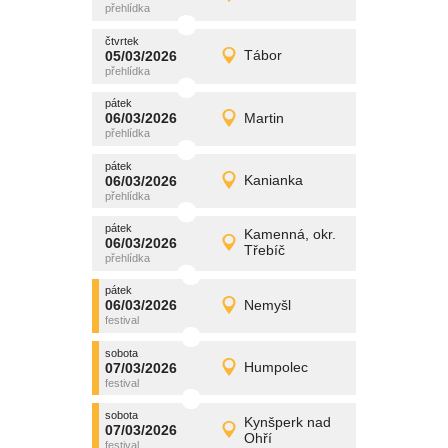
Detail
čtvrtek
čtvrtek
promítání
05/03/2026
Tábor
05/03/2026
Detail
čtvrtek
pátek
promítání
06/03/2026
Martin
06/03/2026
Detail
pátek
pátek
promítání
06/03/2026
Kanianka
06/03/2026
Detail
pátek
pátek
promítání
Kamenná, okr.
06/03/2026
06/03/2026
Detail
Třebíč
pátek
pátek
promítání
06/03/2026
Nemyšl
06/03/2026
Detail
pátek
sobota
promítání
07/03/2026
Humpolec
07/03/2026
Detail
sobota
sobota
promítání
Kynšperk nad
07/03/2026
07/03/2026
Detail
Ohří
sobota