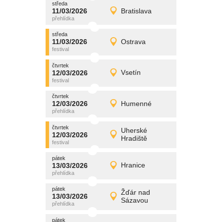
středa
promítání
11/03/2026
Bratislava
11/03/2026
Detail
středa
středa
promítání
11/03/2026
Ostrava
11/03/2026
Detail
středa
čtvrtek
promítání
12/03/2026
Vsetín
12/03/2026
Detail
čtvrtek
čtvrtek
promítání
12/03/2026
Humenné
12/03/2026
Detail
čtvrtek
čtvrtek
promítání
Uherské
12/03/2026
12/03/2026
Detail
Hradiště
čtvrtek
pátek
promítání
13/03/2026
Hranice
13/03/2026
Detail
pátek
pátek
promítání
Žďár nad
13/03/2026
13/03/2026
Detail
Sázavou
pátek
pátek