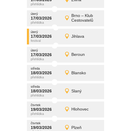
17/03/2026
Detail
úterý
úterý
promítání
Brno – Klub
17/03/2026
17/03/2026
Detail
Cestovatelů
úterý
úterý
promítání
17/03/2026
Jihlava
17/03/2026
Detail
úterý
úterý
promítání
17/03/2026
Beroun
17/03/2026
Detail
úterý
středa
promítání
18/03/2026
Blansko
18/03/2026
Detail
středa
středa
promítání
18/03/2026
Slaný
18/03/2026
Detail
středa
čtvrtek
promítání
19/03/2026
Hlohovec
19/03/2026
Detail
čtvrtek
čtvrtek
promítání
19/03/2026
Plzeň
19/03/2026
Detail