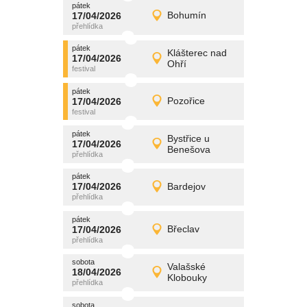
pátek
promítání
17/04/2026
Bohumín
17/04/2026
Detail
pátek
pátek
promítání
Klášterec nad
17/04/2026
17/04/2026
Detail
Ohří
pátek
pátek
promítání
17/04/2026
Pozořice
17/04/2026
Detail
pátek
pátek
promítání
Bystřice u
17/04/2026
17/04/2026
Detail
Benešova
pátek
pátek
promítání
17/04/2026
Bardejov
17/04/2026
Detail
pátek
pátek
promítání
17/04/2026
Břeclav
17/04/2026
Detail
pátek
sobota
promítání
Valašské
18/04/2026
18/04/2026
Detail
Klobouky
sobota
sobota