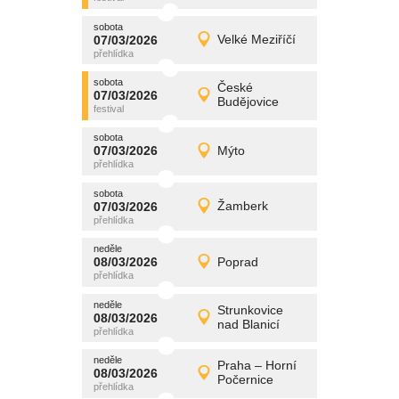
sobota
promítání
07/03/2026
Velké Meziříčí
07/03/2026
Detail
sobota
sobota
promítání
České
07/03/2026
07/03/2026
Detail
Budějovice
sobota
sobota
promítání
07/03/2026
Mýto
07/03/2026
Detail
sobota
sobota
promítání
07/03/2026
Žamberk
07/03/2026
Detail
sobota
neděle
promítání
08/03/2026
Poprad
08/03/2026
Detail
neděle
neděle
promítání
Strunkovice
08/03/2026
08/03/2026
Detail
nad Blanicí
neděle
neděle
promítání
Praha – Horní
08/03/2026
08/03/2026
Detail
Počernice
neděle