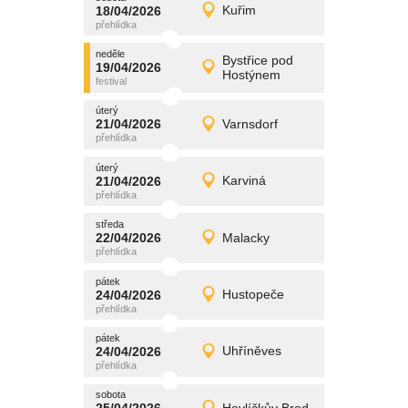
promítání
18/04/2026
Kuřim
18/04/2026
Detail
sobota
neděle
promítání
Bystřice pod
19/04/2026
19/04/2026
Detail
Hostýnem
neděle
úterý
promítání
21/04/2026
Varnsdorf
21/04/2026
Detail
úterý
úterý
promítání
21/04/2026
Karviná
21/04/2026
Detail
úterý
středa
promítání
22/04/2026
Malacky
22/04/2026
Detail
středa
pátek
promítání
24/04/2026
Hustopeče
24/04/2026
Detail
pátek
pátek
promítání
24/04/2026
Uhříněves
24/04/2026
Detail
pátek
sobota
promítání