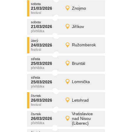
sobota
promítání
21/03/2026
Znojmo
21/03/2026
Detail
sobota
sobota
promítání
21/03/2026
Jiříkov
21/03/2026
Detail
sobota
úterý
promítání
24/03/2026
Ružomberok
24/03/2026
Detail
úterý
středa
promítání
25/03/2026
Bruntál
25/03/2026
Detail
středa
středa
promítání
25/03/2026
Lomnička
25/03/2026
Detail
středa
čtvrtek
promítání
26/03/2026
Letohrad
26/03/2026
Detail
čtvrtek
Vratislavice
čtvrtek
promítání
26/03/2026
nad Nisou
26/03/2026
Detail
(Liberec)
čtvrtek