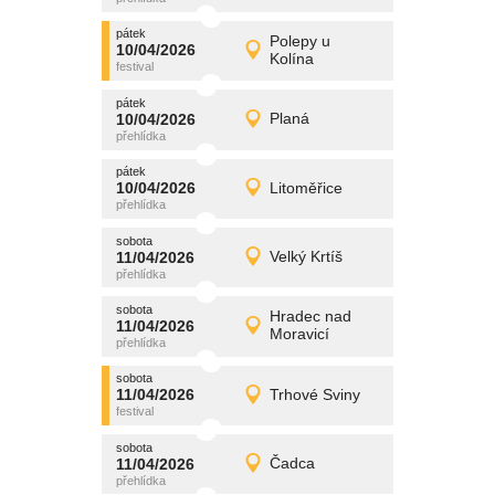
pátek
promítání
Polepy u
10/04/2026
10/04/2026
Detail
Kolína
pátek
pátek
promítání
10/04/2026
Planá
10/04/2026
Detail
pátek
pátek
promítání
10/04/2026
Litoměřice
10/04/2026
Detail
pátek
sobota
promítání
11/04/2026
Velký Krtíš
11/04/2026
Detail
sobota
sobota
promítání
Hradec nad
11/04/2026
11/04/2026
Detail
Moravicí
sobota
sobota
promítání
11/04/2026
Trhové Sviny
11/04/2026
Detail
sobota
sobota
promítání
11/04/2026
Čadca
11/04/2026
Detail
sobota