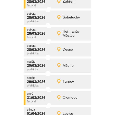
28/03/2026
Zábřeh
28/03/2026
Detail
sobota
sobota
promítání
28/03/2026
Sobětuchy
28/03/2026
Detail
sobota
sobota
promítání
Heřmanův
28/03/2026
28/03/2026
Detail
Městec
sobota
sobota
promítání
28/03/2026
Desná
28/03/2026
Detail
sobota
neděle
promítání
29/03/2026
Mšeno
29/03/2026
Detail
neděle
neděle
promítání
29/03/2026
Turnov
29/03/2026
Detail
neděle
úterý
promítání
31/03/2026
Olomouc
31/03/2026
Detail
úterý
středa
promítání
01/04/2026
Levice
01/04/2026