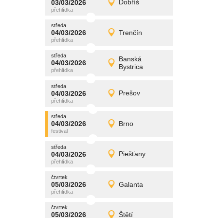
03/03/2026
Dobříš
03/03/2026
Detail
úterý
středa
promítání
04/03/2026
Trenčín
04/03/2026
Detail
středa
středa
promítání
Banská
04/03/2026
04/03/2026
Detail
Bystrica
středa
středa
promítání
04/03/2026
Prešov
04/03/2026
Detail
středa
středa
promítání
04/03/2026
Brno
04/03/2026
Detail
středa
středa
promítání
04/03/2026
Piešťany
04/03/2026
Detail
středa
čtvrtek
promítání
05/03/2026
Galanta
05/03/2026
Detail
čtvrtek
čtvrtek
promítání
05/03/2026
Štětí
05/03/2026