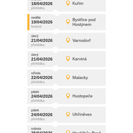
promítání
18/04/2026
Kuřim
18/04/2026
Detail
sobota
neděle
promítání
Bystřice pod
19/04/2026
19/04/2026
Detail
Hostýnem
neděle
úterý
promítání
21/04/2026
Varnsdorf
21/04/2026
Detail
úterý
úterý
promítání
21/04/2026
Karviná
21/04/2026
Detail
úterý
středa
promítání
22/04/2026
Malacky
22/04/2026
Detail
středa
pátek
promítání
24/04/2026
Hustopeče
24/04/2026
Detail
pátek
pátek
promítání
24/04/2026
Uhříněves
24/04/2026
Detail
pátek
sobota
promítání