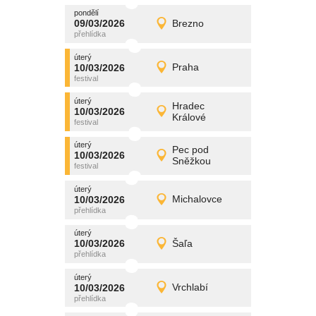
pondělí
promítání
09/03/2026
Brezno
09/03/2026
Detail
pondělí
úterý
promítání
10/03/2026
Praha
10/03/2026
Detail
úterý
úterý
promítání
Hradec
10/03/2026
10/03/2026
Detail
Králové
úterý
úterý
promítání
Pec pod
10/03/2026
10/03/2026
Detail
Sněžkou
úterý
úterý
promítání
10/03/2026
Michalovce
10/03/2026
Detail
úterý
úterý
promítání
10/03/2026
Šaľa
10/03/2026
Detail
úterý
úterý
promítání
10/03/2026
Vrchlabí
10/03/2026
Detail
úterý