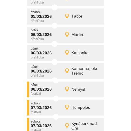
Detail
čtvrtek
čtvrtek
promítání
05/03/2026
Tábor
05/03/2026
Detail
čtvrtek
pátek
promítání
06/03/2026
Martin
06/03/2026
Detail
pátek
pátek
promítání
06/03/2026
Kanianka
06/03/2026
Detail
pátek
pátek
promítání
Kamenná, okr.
06/03/2026
06/03/2026
Detail
Třebíč
pátek
pátek
promítání
06/03/2026
Nemyšl
06/03/2026
Detail
pátek
sobota
promítání
07/03/2026
Humpolec
07/03/2026
Detail
sobota
sobota
promítání
Kynšperk nad
07/03/2026
07/03/2026
Detail
Ohří
sobota