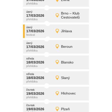
17/03/2026
Detail
úterý
úterý
promítání
Brno – Klub
17/03/2026
17/03/2026
Detail
Cestovatelů
úterý
úterý
promítání
17/03/2026
Jihlava
17/03/2026
Detail
úterý
úterý
promítání
17/03/2026
Beroun
17/03/2026
Detail
úterý
středa
promítání
18/03/2026
Blansko
18/03/2026
Detail
středa
středa
promítání
18/03/2026
Slaný
18/03/2026
Detail
středa
čtvrtek
promítání
19/03/2026
Hlohovec
19/03/2026
Detail
čtvrtek
čtvrtek
promítání
19/03/2026
Plzeň
19/03/2026
Detail