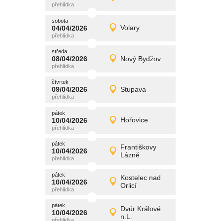
Detail
středa
sobota
promítání
04/04/2026
Volary
04/04/2026
Detail
sobota
středa
promítání
08/04/2026
Nový Bydžov
08/04/2026
Detail
středa
čtvrtek
promítání
09/04/2026
Stupava
09/04/2026
Detail
čtvrtek
pátek
promítání
10/04/2026
Hořovice
10/04/2026
Detail
pátek
pátek
promítání
Františkovy
10/04/2026
10/04/2026
Detail
Lázně
pátek
pátek
promítání
Kostelec nad
10/04/2026
10/04/2026
Detail
Orlicí
pátek
pátek
promítání
Dvůr Králové
10/04/2026
10/04/2026
Detail
n.L.
pátek