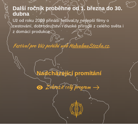
Další ročník proběhne od 1. března do 30.
dubna
Už od roku 2009 přináší festival ty nejlepší filmy o
cestování, dobrodružství i divoké přírodě z celého světa i
z domácí produkce.
Festival pro Vás pořádá web
HedvabnaStezka.cz
.
Nadcházející promítání
Zobrazit celý program