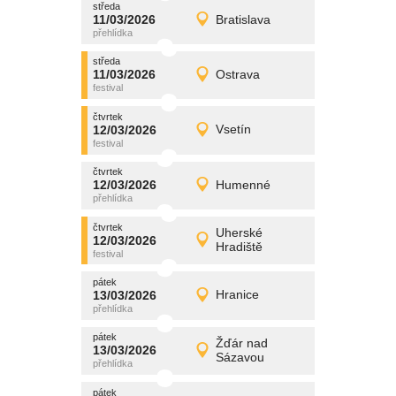
středa
promítání
11/03/2026
Bratislava
11/03/2026
Detail
středa
středa
promítání
11/03/2026
Ostrava
11/03/2026
Detail
středa
čtvrtek
promítání
12/03/2026
Vsetín
12/03/2026
Detail
čtvrtek
čtvrtek
promítání
12/03/2026
Humenné
12/03/2026
Detail
čtvrtek
čtvrtek
promítání
Uherské
12/03/2026
12/03/2026
Detail
Hradiště
čtvrtek
pátek
promítání
13/03/2026
Hranice
13/03/2026
Detail
pátek
pátek
promítání
Žďár nad
13/03/2026
13/03/2026
Detail
Sázavou
pátek
pátek