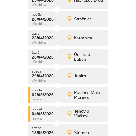
25/04/2026
Havlíčkův Brod
25/04/2026
Detail
sobota
neděle
promítání
26/04/2026
Strážnice
26/04/2026
Detail
neděle
úterý
promítání
28/04/2026
Kremnica
28/04/2026
Detail
úterý
úterý
promítání
Ústí nad
28/04/2026
28/04/2026
Detail
Labem
úterý
středa
promítání
29/04/2026
Teplice
29/04/2026
Detail
středa
sobota
promítání
Podlesí, Malá
02/05/2026
02/05/2026
Detail
Morava
sobota
pondělí
promítání
Tehov u
04/05/2026
04/05/2026
Detail
Vlašimi
pondělí
středa
promítání
13/05/2026
Štúrovo
13/05/2026
Detail