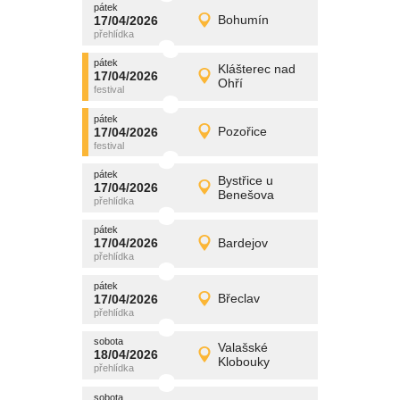
pátek
promítání
17/04/2026
Bohumín
17/04/2026
Detail
pátek
pátek
promítání
Klášterec nad
17/04/2026
17/04/2026
Detail
Ohří
pátek
pátek
promítání
17/04/2026
Pozořice
17/04/2026
Detail
pátek
pátek
promítání
Bystřice u
17/04/2026
17/04/2026
Detail
Benešova
pátek
pátek
promítání
17/04/2026
Bardejov
17/04/2026
Detail
pátek
pátek
promítání
17/04/2026
Břeclav
17/04/2026
Detail
pátek
sobota
promítání
Valašské
18/04/2026
18/04/2026
Detail
Klobouky
sobota
sobota