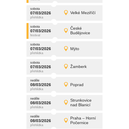
sobota
promítání
07/03/2026
Velké Meziříčí
07/03/2026
Detail
sobota
sobota
promítání
České
07/03/2026
07/03/2026
Detail
Budějovice
sobota
sobota
promítání
07/03/2026
Mýto
07/03/2026
Detail
sobota
sobota
promítání
07/03/2026
Žamberk
07/03/2026
Detail
sobota
neděle
promítání
08/03/2026
Poprad
08/03/2026
Detail
neděle
neděle
promítání
Strunkovice
08/03/2026
08/03/2026
Detail
nad Blanicí
neděle
neděle
promítání
Praha – Horní
08/03/2026
08/03/2026
Detail
Počernice
neděle