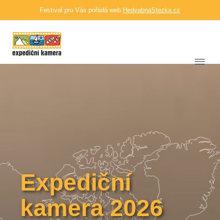
Festival pro Vás pořádá web
HedvabnaStezka.cz
Expediční
kamera 2026