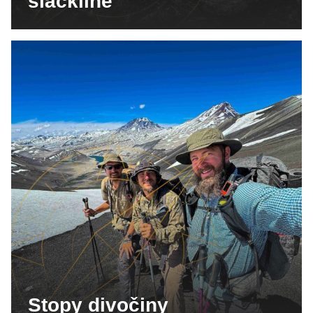
slackline
Stopy divočiny