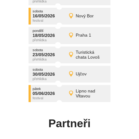
středa
sobota
promítání
16/05/2026
Nový Bor
16/05/2026
Detail
sobota
pondělí
promítání
18/05/2026
Praha 1
18/05/2026
Detail
pondělí
sobota
promítání
Turistická
23/05/2026
23/05/2026
Detail
chata Lovoš
sobota
sobota
promítání
30/05/2026
Ujčov
30/05/2026
Detail
sobota
pátek
promítání
Lipno nad
05/06/2026
05/06/2026
Detail
Vltavou
pátek
Partneři