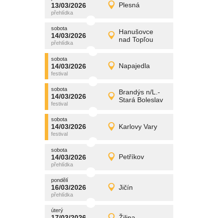
promítání
13/03/2026
Plesná
13/03/2026
Detail
pátek
sobota
promítání
Hanušovce
14/03/2026
14/03/2026
Detail
nad Topľou
sobota
sobota
promítání
14/03/2026
Napajedla
14/03/2026
Detail
sobota
sobota
promítání
Brandýs n/L.-
14/03/2026
14/03/2026
Detail
Stará Boleslav
sobota
sobota
promítání
14/03/2026
Karlovy Vary
14/03/2026
Detail
sobota
sobota
promítání
14/03/2026
Petříkov
14/03/2026
Detail
sobota
pondělí
promítání
16/03/2026
Jičín
16/03/2026
Detail
pondělí
úterý
promítání
17/03/2026
Žilina