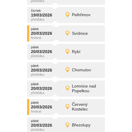
čtvrtek
čtvrtek
promítání
19/03/2026
Pelhřimov
19/03/2026
Detail
čtvrtek
pátek
promítání
20/03/2026
Svídnice
20/03/2026
Detail
pátek
pátek
promítání
20/03/2026
Rybí
20/03/2026
Detail
pátek
pátek
promítání
20/03/2026
Chomutov
20/03/2026
Detail
pátek
pátek
promítání
Lomnice nad
20/03/2026
20/03/2026
Detail
Popelkou
pátek
pátek
promítání
Červený
20/03/2026
20/03/2026
Detail
Kostelec
pátek
pátek
promítání
20/03/2026
Březolupy
20/03/2026
Detail
pátek