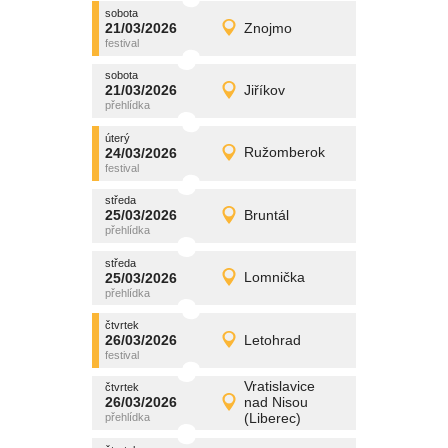
sobota
promítání
21/03/2026
Znojmo
21/03/2026
Detail
sobota
sobota
promítání
21/03/2026
Jiříkov
21/03/2026
Detail
sobota
úterý
promítání
24/03/2026
Ružomberok
24/03/2026
Detail
úterý
středa
promítání
25/03/2026
Bruntál
25/03/2026
Detail
středa
středa
promítání
25/03/2026
Lomnička
25/03/2026
Detail
středa
čtvrtek
promítání
26/03/2026
Letohrad
26/03/2026
Detail
čtvrtek
Vratislavice
čtvrtek
promítání
26/03/2026
nad Nisou
26/03/2026
Detail
(Liberec)
čtvrtek