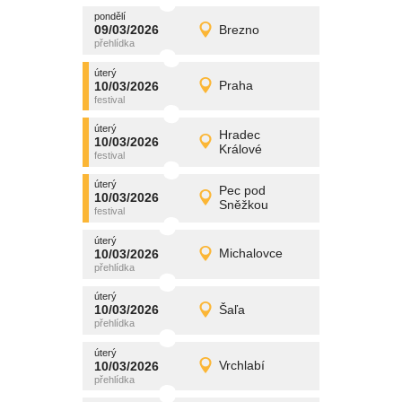
pondělí
promítání
09/03/2026
Brezno
09/03/2026
Detail
pondělí
úterý
promítání
10/03/2026
Praha
10/03/2026
Detail
úterý
úterý
promítání
Hradec
10/03/2026
10/03/2026
Detail
Králové
úterý
úterý
promítání
Pec pod
10/03/2026
10/03/2026
Detail
Sněžkou
úterý
úterý
promítání
10/03/2026
Michalovce
10/03/2026
Detail
úterý
úterý
promítání
10/03/2026
Šaľa
10/03/2026
Detail
úterý
úterý
promítání
10/03/2026
Vrchlabí
10/03/2026
Detail
úterý