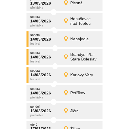
promítání
13/03/2026
Plesná
13/03/2026
Detail
pátek
sobota
promítání
Hanušovce
14/03/2026
14/03/2026
Detail
nad Topľou
sobota
sobota
promítání
14/03/2026
Napajedla
14/03/2026
Detail
sobota
sobota
promítání
Brandýs n/L.-
14/03/2026
14/03/2026
Detail
Stará Boleslav
sobota
sobota
promítání
14/03/2026
Karlovy Vary
14/03/2026
Detail
sobota
sobota
promítání
14/03/2026
Petříkov
14/03/2026
Detail
sobota
pondělí
promítání
16/03/2026
Jičín
16/03/2026
Detail
pondělí
úterý
promítání
17/03/2026
Žilina