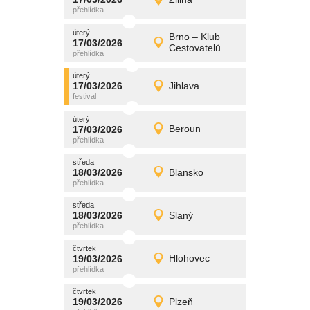
17/03/2026
Detail
úterý
úterý
promítání
Brno – Klub
17/03/2026
17/03/2026
Detail
Cestovatelů
úterý
úterý
promítání
17/03/2026
Jihlava
17/03/2026
Detail
úterý
úterý
promítání
17/03/2026
Beroun
17/03/2026
Detail
úterý
středa
promítání
18/03/2026
Blansko
18/03/2026
Detail
středa
středa
promítání
18/03/2026
Slaný
18/03/2026
Detail
středa
čtvrtek
promítání
19/03/2026
Hlohovec
19/03/2026
Detail
čtvrtek
čtvrtek
promítání
19/03/2026
Plzeň
19/03/2026
Detail