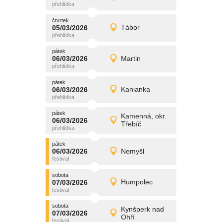
Detail
čtvrtek
čtvrtek
promítání
05/03/2026
Tábor
05/03/2026
Detail
čtvrtek
pátek
promítání
06/03/2026
Martin
06/03/2026
Detail
pátek
pátek
promítání
06/03/2026
Kanianka
06/03/2026
Detail
pátek
pátek
promítání
Kamenná, okr.
06/03/2026
06/03/2026
Detail
Třebíč
pátek
pátek
promítání
06/03/2026
Nemyšl
06/03/2026
Detail
pátek
sobota
promítání
07/03/2026
Humpolec
07/03/2026
Detail
sobota
sobota
promítání
Kynšperk nad
07/03/2026
07/03/2026
Detail
Ohří
sobota