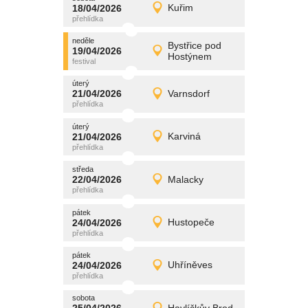
promítání
18/04/2026
Kuřim
18/04/2026
Detail
sobota
neděle
promítání
Bystřice pod
19/04/2026
19/04/2026
Detail
Hostýnem
neděle
úterý
promítání
21/04/2026
Varnsdorf
21/04/2026
Detail
úterý
úterý
promítání
21/04/2026
Karviná
21/04/2026
Detail
úterý
středa
promítání
22/04/2026
Malacky
22/04/2026
Detail
středa
pátek
promítání
24/04/2026
Hustopeče
24/04/2026
Detail
pátek
pátek
promítání
24/04/2026
Uhříněves
24/04/2026
Detail
pátek
sobota
promítání