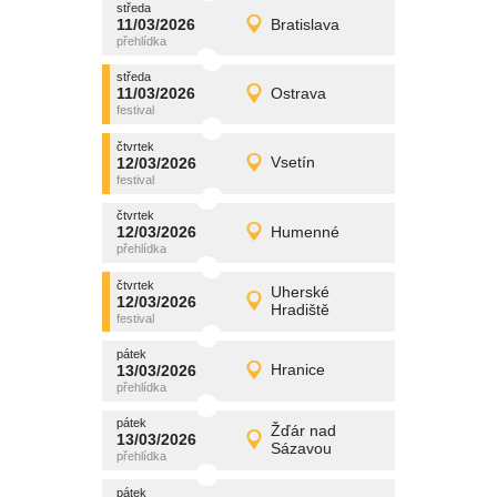
středa
promítání
11/03/2026
Bratislava
11/03/2026
Detail
středa
středa
promítání
11/03/2026
Ostrava
11/03/2026
Detail
středa
čtvrtek
promítání
12/03/2026
Vsetín
12/03/2026
Detail
čtvrtek
čtvrtek
promítání
12/03/2026
Humenné
12/03/2026
Detail
čtvrtek
čtvrtek
promítání
Uherské
12/03/2026
12/03/2026
Detail
Hradiště
čtvrtek
pátek
promítání
13/03/2026
Hranice
13/03/2026
Detail
pátek
pátek
promítání
Žďár nad
13/03/2026
13/03/2026
Detail
Sázavou
pátek
pátek