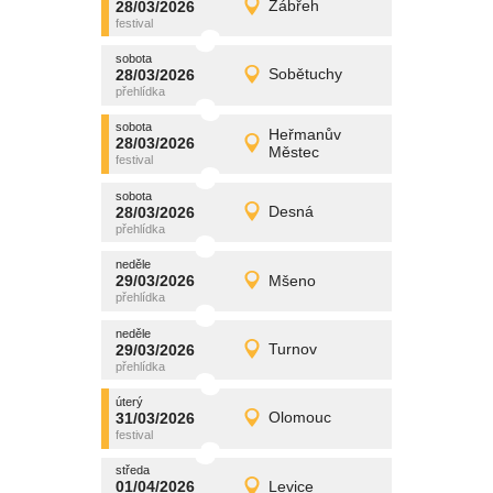
28/03/2026
Zábřeh
28/03/2026
Detail
sobota
sobota
promítání
28/03/2026
Sobětuchy
28/03/2026
Detail
sobota
sobota
promítání
Heřmanův
28/03/2026
28/03/2026
Detail
Městec
sobota
sobota
promítání
28/03/2026
Desná
28/03/2026
Detail
sobota
neděle
promítání
29/03/2026
Mšeno
29/03/2026
Detail
neděle
neděle
promítání
29/03/2026
Turnov
29/03/2026
Detail
neděle
úterý
promítání
31/03/2026
Olomouc
31/03/2026
Detail
úterý
středa
promítání
01/04/2026
Levice
01/04/2026