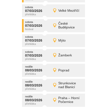
sobota
promítání
07/03/2026
Velké Meziříčí
07/03/2026
Detail
sobota
sobota
promítání
České
07/03/2026
07/03/2026
Detail
Budějovice
sobota
sobota
promítání
07/03/2026
Mýto
07/03/2026
Detail
sobota
sobota
promítání
07/03/2026
Žamberk
07/03/2026
Detail
sobota
neděle
promítání
08/03/2026
Poprad
08/03/2026
Detail
neděle
neděle
promítání
Strunkovice
08/03/2026
08/03/2026
Detail
nad Blanicí
neděle
neděle
promítání
Praha – Horní
08/03/2026
08/03/2026
Detail
Počernice
neděle