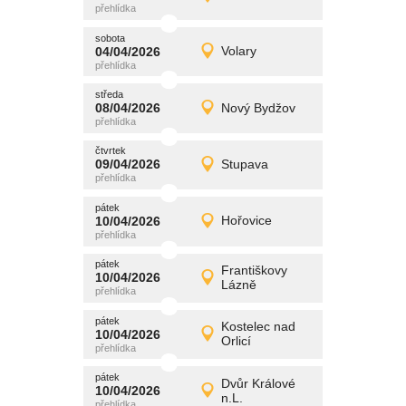
Detail
středa
sobota
promítání
04/04/2026
Volary
04/04/2026
Detail
sobota
středa
promítání
08/04/2026
Nový Bydžov
08/04/2026
Detail
středa
čtvrtek
promítání
09/04/2026
Stupava
09/04/2026
Detail
čtvrtek
pátek
promítání
10/04/2026
Hořovice
10/04/2026
Detail
pátek
pátek
promítání
Františkovy
10/04/2026
10/04/2026
Detail
Lázně
pátek
pátek
promítání
Kostelec nad
10/04/2026
10/04/2026
Detail
Orlicí
pátek
pátek
promítání
Dvůr Králové
10/04/2026
10/04/2026
Detail
n.L.
pátek