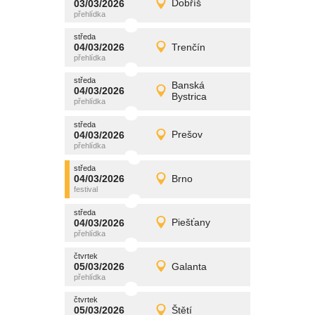
03/03/2026
Dobříš
03/03/2026
Detail
úterý
středa
promítání
04/03/2026
Trenčín
04/03/2026
Detail
středa
středa
promítání
Banská
04/03/2026
04/03/2026
Detail
Bystrica
středa
středa
promítání
04/03/2026
Prešov
04/03/2026
Detail
středa
středa
promítání
04/03/2026
Brno
04/03/2026
Detail
středa
středa
promítání
04/03/2026
Piešťany
04/03/2026
Detail
středa
čtvrtek
promítání
05/03/2026
Galanta
05/03/2026
Detail
čtvrtek
čtvrtek
promítání
05/03/2026
Štětí
05/03/2026