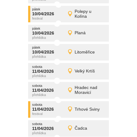
pátek
promítání
Polepy u
10/04/2026
10/04/2026
Detail
Kolína
pátek
pátek
promítání
10/04/2026
Planá
10/04/2026
Detail
pátek
pátek
promítání
10/04/2026
Litoměřice
10/04/2026
Detail
pátek
sobota
promítání
11/04/2026
Velký Krtíš
11/04/2026
Detail
sobota
sobota
promítání
Hradec nad
11/04/2026
11/04/2026
Detail
Moravicí
sobota
sobota
promítání
11/04/2026
Trhové Sviny
11/04/2026
Detail
sobota
sobota
promítání
11/04/2026
Čadca
11/04/2026
Detail
sobota