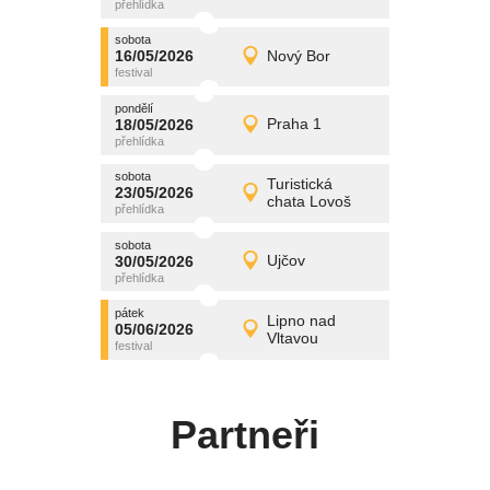
středa
sobota
promítání
16/05/2026
Nový Bor
16/05/2026
Detail
sobota
pondělí
promítání
18/05/2026
Praha 1
18/05/2026
Detail
pondělí
sobota
promítání
Turistická
23/05/2026
23/05/2026
Detail
chata Lovoš
sobota
sobota
promítání
30/05/2026
Ujčov
30/05/2026
Detail
sobota
pátek
promítání
Lipno nad
05/06/2026
05/06/2026
Detail
Vltavou
pátek
Partneři