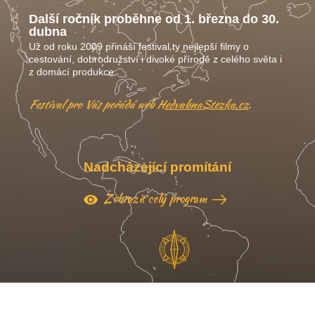
Další ročník proběhne od 1. března do 30.
dubna
Už od roku 2009 přináší festival ty nejlepší filmy o
cestování, dobrodružství i divoké přírodě z celého světa i
z domácí produkce.
Festival pro Vás pořádá web
HedvabnaStezka.cz
.
Nadcházející promítání
Zobrazit celý program