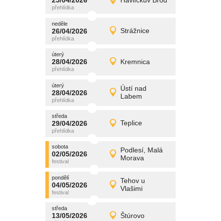
25/04/2026
Havlíčkův Brod
25/04/2026
Detail
sobota
neděle
promítání
26/04/2026
Strážnice
26/04/2026
Detail
neděle
úterý
promítání
28/04/2026
Kremnica
28/04/2026
Detail
úterý
úterý
promítání
Ústí nad
28/04/2026
28/04/2026
Detail
Labem
úterý
středa
promítání
29/04/2026
Teplice
29/04/2026
Detail
středa
sobota
promítání
Podlesí, Malá
02/05/2026
02/05/2026
Detail
Morava
sobota
pondělí
promítání
Tehov u
04/05/2026
04/05/2026
Detail
Vlašimi
pondělí
středa
promítání
13/05/2026
Štúrovo
13/05/2026
Detail