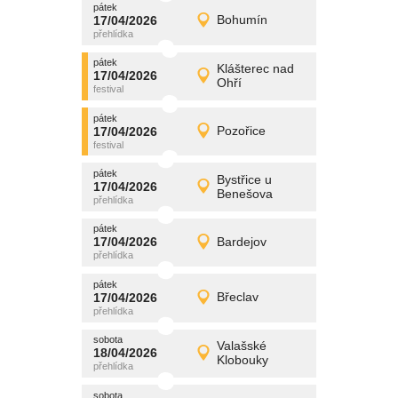
pátek
promítání
17/04/2026
Bohumín
17/04/2026
Detail
pátek
pátek
promítání
Klášterec nad
17/04/2026
17/04/2026
Detail
Ohří
pátek
pátek
promítání
17/04/2026
Pozořice
17/04/2026
Detail
pátek
pátek
promítání
Bystřice u
17/04/2026
17/04/2026
Detail
Benešova
pátek
pátek
promítání
17/04/2026
Bardejov
17/04/2026
Detail
pátek
pátek
promítání
17/04/2026
Břeclav
17/04/2026
Detail
pátek
sobota
promítání
Valašské
18/04/2026
18/04/2026
Detail
Klobouky
sobota
sobota