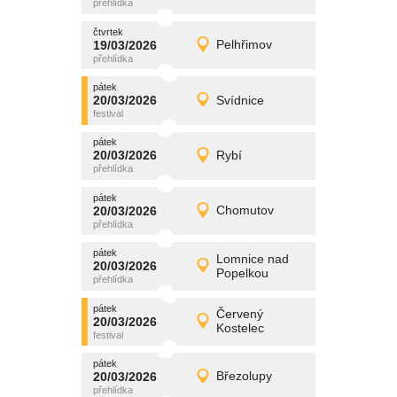
čtvrtek
čtvrtek
promítání
19/03/2026
Pelhřimov
19/03/2026
Detail
čtvrtek
pátek
promítání
20/03/2026
Svídnice
20/03/2026
Detail
pátek
pátek
promítání
20/03/2026
Rybí
20/03/2026
Detail
pátek
pátek
promítání
20/03/2026
Chomutov
20/03/2026
Detail
pátek
pátek
promítání
Lomnice nad
20/03/2026
20/03/2026
Detail
Popelkou
pátek
pátek
promítání
Červený
20/03/2026
20/03/2026
Detail
Kostelec
pátek
pátek
promítání
20/03/2026
Březolupy
20/03/2026
Detail
pátek