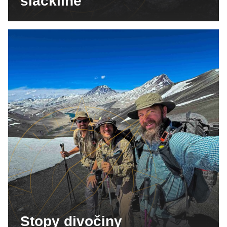
slackline
Stopy divočiny