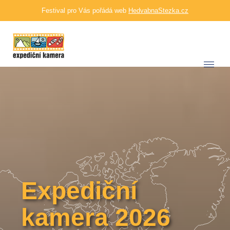
Festival pro Vás pořádá web
HedvabnaStezka.cz
Expediční
kamera 2026