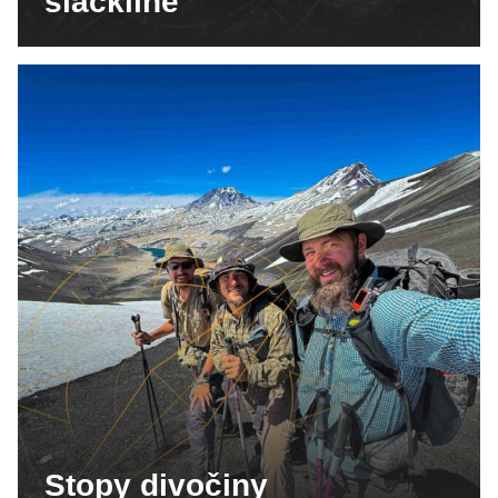
slackline
Stopy divočiny