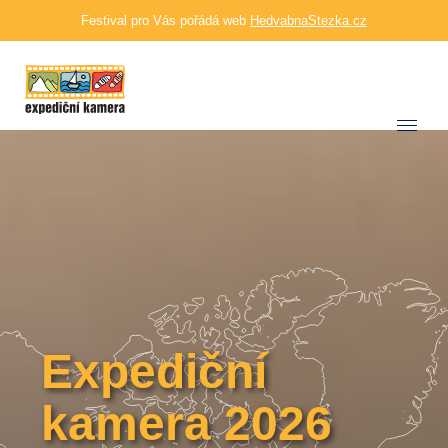
Festival pro Vás pořádá web
HedvabnaStezka.cz
Expediční
kamera 2026