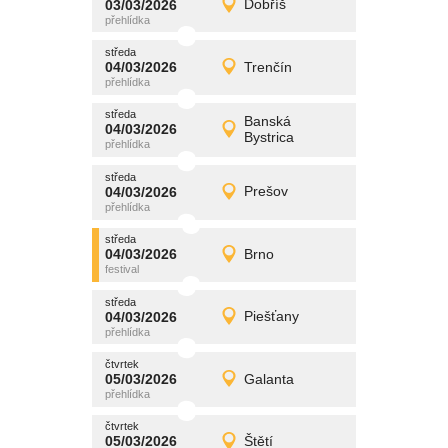
03/03/2026
Dobříš
03/03/2026
Detail
úterý
středa
promítání
04/03/2026
Trenčín
04/03/2026
Detail
středa
středa
promítání
Banská
04/03/2026
04/03/2026
Detail
Bystrica
středa
středa
promítání
04/03/2026
Prešov
04/03/2026
Detail
středa
středa
promítání
04/03/2026
Brno
04/03/2026
Detail
středa
středa
promítání
04/03/2026
Piešťany
04/03/2026
Detail
středa
čtvrtek
promítání
05/03/2026
Galanta
05/03/2026
Detail
čtvrtek
čtvrtek
promítání
05/03/2026
Štětí
05/03/2026