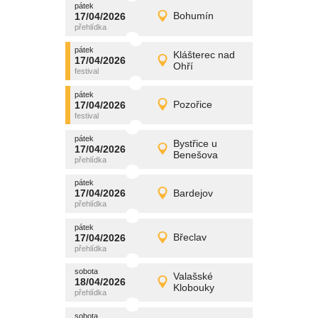
pátek
promítání
17/04/2026
Bohumín
17/04/2026
Detail
pátek
pátek
promítání
Klášterec nad
17/04/2026
17/04/2026
Detail
Ohří
pátek
pátek
promítání
17/04/2026
Pozořice
17/04/2026
Detail
pátek
pátek
promítání
Bystřice u
17/04/2026
17/04/2026
Detail
Benešova
pátek
pátek
promítání
17/04/2026
Bardejov
17/04/2026
Detail
pátek
pátek
promítání
17/04/2026
Břeclav
17/04/2026
Detail
pátek
sobota
promítání
Valašské
18/04/2026
18/04/2026
Detail
Klobouky
sobota
sobota