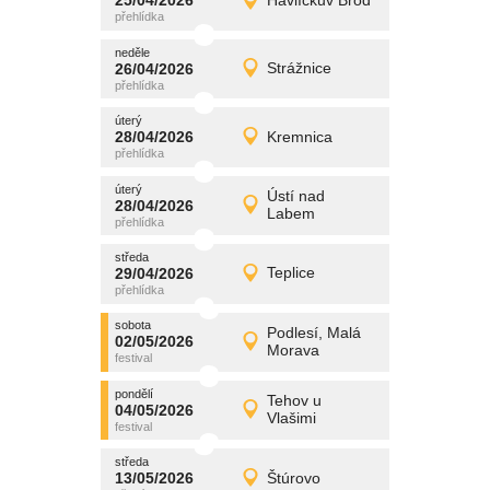
25/04/2026
Havlíčkův Brod
25/04/2026
Detail
sobota
neděle
promítání
26/04/2026
Strážnice
26/04/2026
Detail
neděle
úterý
promítání
28/04/2026
Kremnica
28/04/2026
Detail
úterý
úterý
promítání
Ústí nad
28/04/2026
28/04/2026
Detail
Labem
úterý
středa
promítání
29/04/2026
Teplice
29/04/2026
Detail
středa
sobota
promítání
Podlesí, Malá
02/05/2026
02/05/2026
Detail
Morava
sobota
pondělí
promítání
Tehov u
04/05/2026
04/05/2026
Detail
Vlašimi
pondělí
středa
promítání
13/05/2026
Štúrovo
13/05/2026
Detail