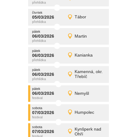
Detail
čtvrtek
čtvrtek
promítání
05/03/2026
Tábor
05/03/2026
Detail
čtvrtek
pátek
promítání
06/03/2026
Martin
06/03/2026
Detail
pátek
pátek
promítání
06/03/2026
Kanianka
06/03/2026
Detail
pátek
pátek
promítání
Kamenná, okr.
06/03/2026
06/03/2026
Detail
Třebíč
pátek
pátek
promítání
06/03/2026
Nemyšl
06/03/2026
Detail
pátek
sobota
promítání
07/03/2026
Humpolec
07/03/2026
Detail
sobota
sobota
promítání
Kynšperk nad
07/03/2026
07/03/2026
Detail
Ohří
sobota