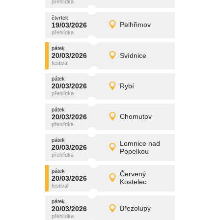
čtvrtek
čtvrtek
promítání
19/03/2026
Pelhřimov
19/03/2026
Detail
čtvrtek
pátek
promítání
20/03/2026
Svídnice
20/03/2026
Detail
pátek
pátek
promítání
20/03/2026
Rybí
20/03/2026
Detail
pátek
pátek
promítání
20/03/2026
Chomutov
20/03/2026
Detail
pátek
pátek
promítání
Lomnice nad
20/03/2026
20/03/2026
Detail
Popelkou
pátek
pátek
promítání
Červený
20/03/2026
20/03/2026
Detail
Kostelec
pátek
pátek
promítání
20/03/2026
Březolupy
20/03/2026
Detail
pátek