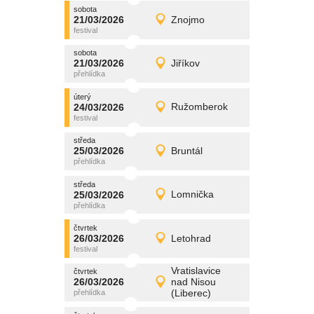
sobota
promítání
21/03/2026
Znojmo
21/03/2026
Detail
sobota
sobota
promítání
21/03/2026
Jiříkov
21/03/2026
Detail
sobota
úterý
promítání
24/03/2026
Ružomberok
24/03/2026
Detail
úterý
středa
promítání
25/03/2026
Bruntál
25/03/2026
Detail
středa
středa
promítání
25/03/2026
Lomnička
25/03/2026
Detail
středa
čtvrtek
promítání
26/03/2026
Letohrad
26/03/2026
Detail
čtvrtek
Vratislavice
čtvrtek
promítání
26/03/2026
nad Nisou
26/03/2026
Detail
(Liberec)
čtvrtek