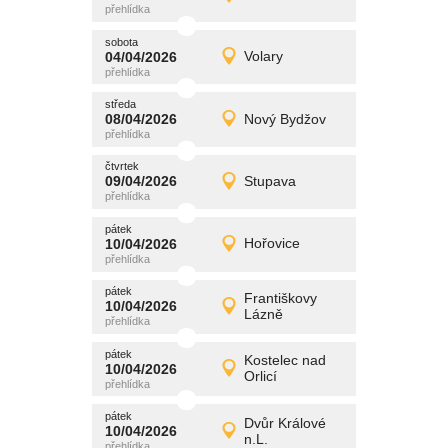
Detail
středa
sobota
promítání
04/04/2026
Volary
04/04/2026
Detail
sobota
středa
promítání
08/04/2026
Nový Bydžov
08/04/2026
Detail
středa
čtvrtek
promítání
09/04/2026
Stupava
09/04/2026
Detail
čtvrtek
pátek
promítání
10/04/2026
Hořovice
10/04/2026
Detail
pátek
pátek
promítání
Františkovy
10/04/2026
10/04/2026
Detail
Lázně
pátek
pátek
promítání
Kostelec nad
10/04/2026
10/04/2026
Detail
Orlicí
pátek
pátek
promítání
Dvůr Králové
10/04/2026
10/04/2026
Detail
n.L.
pátek