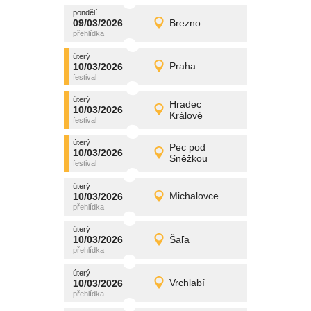
pondělí
promítání
09/03/2026
Brezno
09/03/2026
Detail
pondělí
úterý
promítání
10/03/2026
Praha
10/03/2026
Detail
úterý
úterý
promítání
Hradec
10/03/2026
10/03/2026
Detail
Králové
úterý
úterý
promítání
Pec pod
10/03/2026
10/03/2026
Detail
Sněžkou
úterý
úterý
promítání
10/03/2026
Michalovce
10/03/2026
Detail
úterý
úterý
promítání
10/03/2026
Šaľa
10/03/2026
Detail
úterý
úterý
promítání
10/03/2026
Vrchlabí
10/03/2026
Detail
úterý