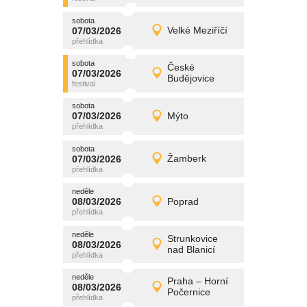
sobota
promítání
07/03/2026
Velké Meziříčí
07/03/2026
Detail
sobota
sobota
promítání
České
07/03/2026
07/03/2026
Detail
Budějovice
sobota
sobota
promítání
07/03/2026
Mýto
07/03/2026
Detail
sobota
sobota
promítání
07/03/2026
Žamberk
07/03/2026
Detail
sobota
neděle
promítání
08/03/2026
Poprad
08/03/2026
Detail
neděle
neděle
promítání
Strunkovice
08/03/2026
08/03/2026
Detail
nad Blanicí
neděle
neděle
promítání
Praha – Horní
08/03/2026
08/03/2026
Detail
Počernice
neděle