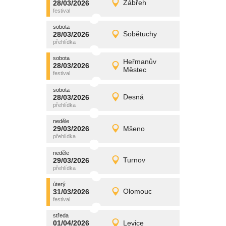
28/03/2026
Zábřeh
28/03/2026
Detail
sobota
sobota
promítání
28/03/2026
Sobětuchy
28/03/2026
Detail
sobota
sobota
promítání
Heřmanův
28/03/2026
28/03/2026
Detail
Městec
sobota
sobota
promítání
28/03/2026
Desná
28/03/2026
Detail
sobota
neděle
promítání
29/03/2026
Mšeno
29/03/2026
Detail
neděle
neděle
promítání
29/03/2026
Turnov
29/03/2026
Detail
neděle
úterý
promítání
31/03/2026
Olomouc
31/03/2026
Detail
úterý
středa
promítání
01/04/2026
Levice
01/04/2026