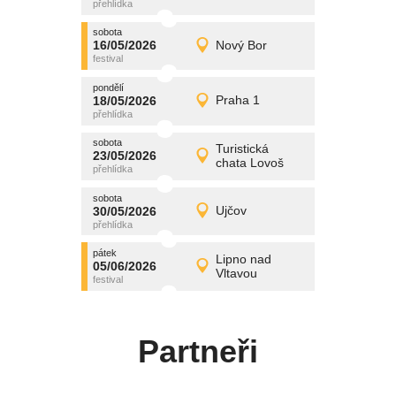
středa
sobota
promítání
16/05/2026
Nový Bor
16/05/2026
Detail
sobota
pondělí
promítání
18/05/2026
Praha 1
18/05/2026
Detail
pondělí
sobota
promítání
Turistická
23/05/2026
23/05/2026
Detail
chata Lovoš
sobota
sobota
promítání
30/05/2026
Ujčov
30/05/2026
Detail
sobota
pátek
promítání
Lipno nad
05/06/2026
05/06/2026
Detail
Vltavou
pátek
Partneři