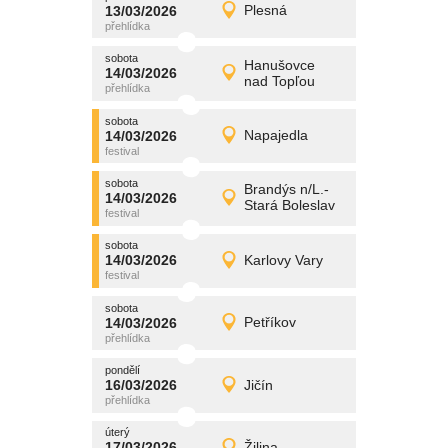
promítání
13/03/2026
Plesná
13/03/2026
Detail
pátek
sobota
promítání
Hanušovce
14/03/2026
14/03/2026
Detail
nad Topľou
sobota
sobota
promítání
14/03/2026
Napajedla
14/03/2026
Detail
sobota
sobota
promítání
Brandýs n/L.-
14/03/2026
14/03/2026
Detail
Stará Boleslav
sobota
sobota
promítání
14/03/2026
Karlovy Vary
14/03/2026
Detail
sobota
sobota
promítání
14/03/2026
Petříkov
14/03/2026
Detail
sobota
pondělí
promítání
16/03/2026
Jičín
16/03/2026
Detail
pondělí
úterý
promítání
17/03/2026
Žilina