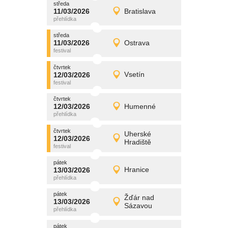
středa
promítání
11/03/2026
Bratislava
11/03/2026
Detail
středa
středa
promítání
11/03/2026
Ostrava
11/03/2026
Detail
středa
čtvrtek
promítání
12/03/2026
Vsetín
12/03/2026
Detail
čtvrtek
čtvrtek
promítání
12/03/2026
Humenné
12/03/2026
Detail
čtvrtek
čtvrtek
promítání
Uherské
12/03/2026
12/03/2026
Detail
Hradiště
čtvrtek
pátek
promítání
13/03/2026
Hranice
13/03/2026
Detail
pátek
pátek
promítání
Žďár nad
13/03/2026
13/03/2026
Detail
Sázavou
pátek
pátek