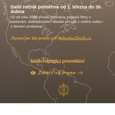
Další ročník proběhne od 1. března do 30.
dubna
Už od roku 2009 přináší festival ty nejlepší filmy o
cestování, dobrodružství i divoké přírodě z celého světa i
z domácí produkce.
Festival pro Vás pořádá web
HedvabnaStezka.cz
.
Nadcházející promítání
Zobrazit celý program