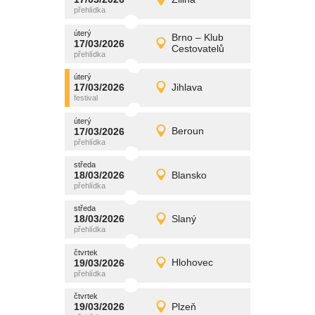
17/03/2026
Detail
úterý
úterý
promítání
Brno – Klub
17/03/2026
17/03/2026
Detail
Cestovatelů
úterý
úterý
promítání
17/03/2026
Jihlava
17/03/2026
Detail
úterý
úterý
promítání
17/03/2026
Beroun
17/03/2026
Detail
úterý
středa
promítání
18/03/2026
Blansko
18/03/2026
Detail
středa
středa
promítání
18/03/2026
Slaný
18/03/2026
Detail
středa
čtvrtek
promítání
19/03/2026
Hlohovec
19/03/2026
Detail
čtvrtek
čtvrtek
promítání
19/03/2026
Plzeň
19/03/2026
Detail