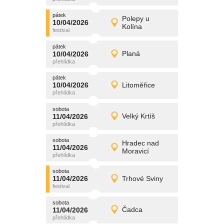
pátek
promítání
Polepy u
10/04/2026
10/04/2026
Detail
Kolína
pátek
pátek
promítání
10/04/2026
Planá
10/04/2026
Detail
pátek
pátek
promítání
10/04/2026
Litoměřice
10/04/2026
Detail
pátek
sobota
promítání
11/04/2026
Velký Krtíš
11/04/2026
Detail
sobota
sobota
promítání
Hradec nad
11/04/2026
11/04/2026
Detail
Moravicí
sobota
sobota
promítání
11/04/2026
Trhové Sviny
11/04/2026
Detail
sobota
sobota
promítání
11/04/2026
Čadca
11/04/2026
Detail
sobota