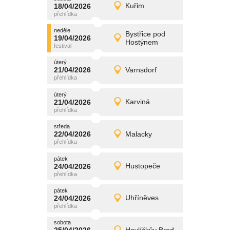
promítání
18/04/2026
Kuřim
18/04/2026
Detail
sobota
neděle
promítání
Bystřice pod
19/04/2026
19/04/2026
Detail
Hostýnem
neděle
úterý
promítání
21/04/2026
Varnsdorf
21/04/2026
Detail
úterý
úterý
promítání
21/04/2026
Karviná
21/04/2026
Detail
úterý
středa
promítání
22/04/2026
Malacky
22/04/2026
Detail
středa
pátek
promítání
24/04/2026
Hustopeče
24/04/2026
Detail
pátek
pátek
promítání
24/04/2026
Uhříněves
24/04/2026
Detail
pátek
sobota
promítání