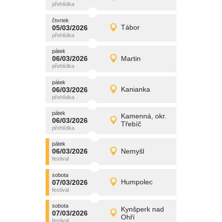
Detail
čtvrtek
čtvrtek
promítání
05/03/2026
Tábor
05/03/2026
Detail
čtvrtek
pátek
promítání
06/03/2026
Martin
06/03/2026
Detail
pátek
pátek
promítání
06/03/2026
Kanianka
06/03/2026
Detail
pátek
pátek
promítání
Kamenná, okr.
06/03/2026
06/03/2026
Detail
Třebíč
pátek
pátek
promítání
06/03/2026
Nemyšl
06/03/2026
Detail
pátek
sobota
promítání
07/03/2026
Humpolec
07/03/2026
Detail
sobota
sobota
promítání
Kynšperk nad
07/03/2026
07/03/2026
Detail
Ohří
sobota