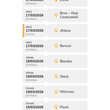
17/03/2026
Detail
úterý
úterý
promítání
Brno – Klub
17/03/2026
17/03/2026
Detail
Cestovatelů
úterý
úterý
promítání
17/03/2026
Jihlava
17/03/2026
Detail
úterý
úterý
promítání
17/03/2026
Beroun
17/03/2026
Detail
úterý
středa
promítání
18/03/2026
Blansko
18/03/2026
Detail
středa
středa
promítání
18/03/2026
Slaný
18/03/2026
Detail
středa
čtvrtek
promítání
19/03/2026
Hlohovec
19/03/2026
Detail
čtvrtek
čtvrtek
promítání
19/03/2026
Plzeň
19/03/2026
Detail