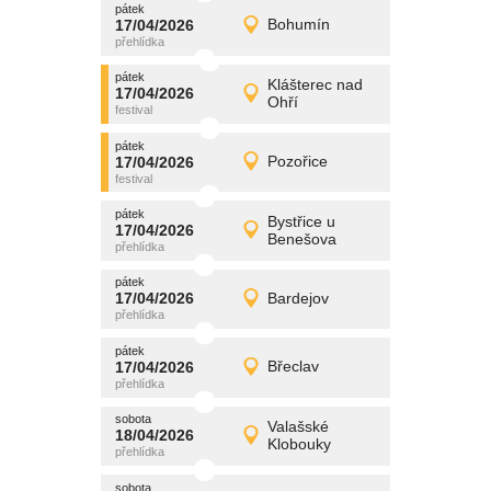
pátek
promítání
17/04/2026
Bohumín
17/04/2026
Detail
pátek
pátek
promítání
Klášterec nad
17/04/2026
17/04/2026
Detail
Ohří
pátek
pátek
promítání
17/04/2026
Pozořice
17/04/2026
Detail
pátek
pátek
promítání
Bystřice u
17/04/2026
17/04/2026
Detail
Benešova
pátek
pátek
promítání
17/04/2026
Bardejov
17/04/2026
Detail
pátek
pátek
promítání
17/04/2026
Břeclav
17/04/2026
Detail
pátek
sobota
promítání
Valašské
18/04/2026
18/04/2026
Detail
Klobouky
sobota
sobota