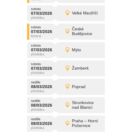
sobota
promítání
07/03/2026
Velké Meziříčí
07/03/2026
Detail
sobota
sobota
promítání
České
07/03/2026
07/03/2026
Detail
Budějovice
sobota
sobota
promítání
07/03/2026
Mýto
07/03/2026
Detail
sobota
sobota
promítání
07/03/2026
Žamberk
07/03/2026
Detail
sobota
neděle
promítání
08/03/2026
Poprad
08/03/2026
Detail
neděle
neděle
promítání
Strunkovice
08/03/2026
08/03/2026
Detail
nad Blanicí
neděle
neděle
promítání
Praha – Horní
08/03/2026
08/03/2026
Detail
Počernice
neděle