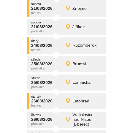
sobota
promítání
21/03/2026
Znojmo
21/03/2026
Detail
sobota
sobota
promítání
21/03/2026
Jiříkov
21/03/2026
Detail
sobota
úterý
promítání
24/03/2026
Ružomberok
24/03/2026
Detail
úterý
středa
promítání
25/03/2026
Bruntál
25/03/2026
Detail
středa
středa
promítání
25/03/2026
Lomnička
25/03/2026
Detail
středa
čtvrtek
promítání
26/03/2026
Letohrad
26/03/2026
Detail
čtvrtek
Vratislavice
čtvrtek
promítání
26/03/2026
nad Nisou
26/03/2026
Detail
(Liberec)
čtvrtek