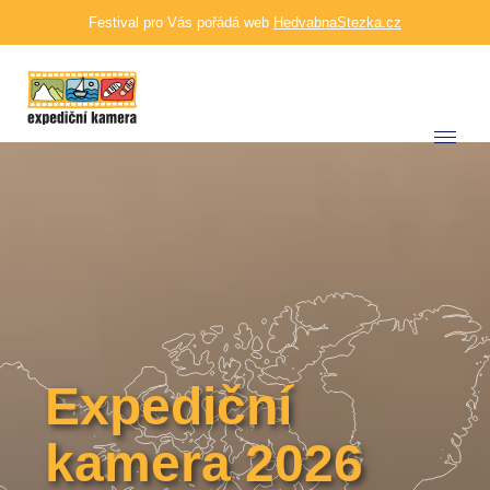
Festival pro Vás pořádá web
HedvabnaStezka.cz
Expediční
kamera 2026