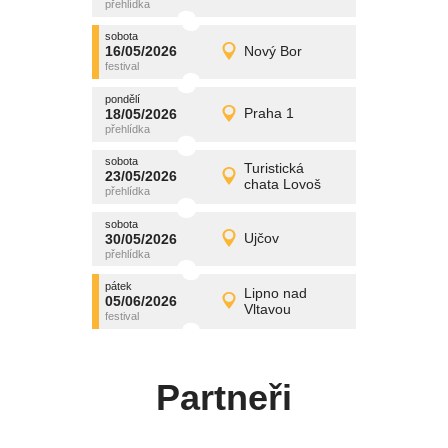
středa
sobota
promítání
16/05/2026
Nový Bor
16/05/2026
Detail
sobota
pondělí
promítání
18/05/2026
Praha 1
18/05/2026
Detail
pondělí
sobota
promítání
Turistická
23/05/2026
23/05/2026
Detail
chata Lovoš
sobota
sobota
promítání
30/05/2026
Ujčov
30/05/2026
Detail
sobota
pátek
promítání
Lipno nad
05/06/2026
05/06/2026
Detail
Vltavou
pátek
Partneři