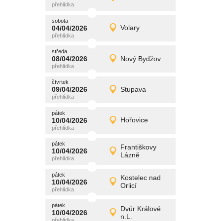
Detail
středa
sobota
promítání
04/04/2026
Volary
04/04/2026
Detail
sobota
středa
promítání
08/04/2026
Nový Bydžov
08/04/2026
Detail
středa
čtvrtek
promítání
09/04/2026
Stupava
09/04/2026
Detail
čtvrtek
pátek
promítání
10/04/2026
Hořovice
10/04/2026
Detail
pátek
pátek
promítání
Františkovy
10/04/2026
10/04/2026
Detail
Lázně
pátek
pátek
promítání
Kostelec nad
10/04/2026
10/04/2026
Detail
Orlicí
pátek
pátek
promítání
Dvůr Králové
10/04/2026
10/04/2026
Detail
n.L.
pátek