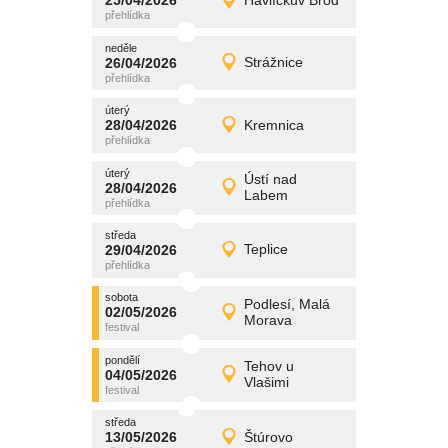
25/04/2026
Havlíčkův Brod
25/04/2026
Detail
sobota
neděle
promítání
26/04/2026
Strážnice
26/04/2026
Detail
neděle
úterý
promítání
28/04/2026
Kremnica
28/04/2026
Detail
úterý
úterý
promítání
Ústí nad
28/04/2026
28/04/2026
Detail
Labem
úterý
středa
promítání
29/04/2026
Teplice
29/04/2026
Detail
středa
sobota
promítání
Podlesí, Malá
02/05/2026
02/05/2026
Detail
Morava
sobota
pondělí
promítání
Tehov u
04/05/2026
04/05/2026
Detail
Vlašimi
pondělí
středa
promítání
13/05/2026
Štúrovo
13/05/2026
Detail