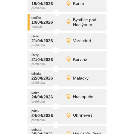
promítání
18/04/2026
Kuřim
18/04/2026
Detail
sobota
neděle
promítání
Bystřice pod
19/04/2026
19/04/2026
Detail
Hostýnem
neděle
úterý
promítání
21/04/2026
Varnsdorf
21/04/2026
Detail
úterý
úterý
promítání
21/04/2026
Karviná
21/04/2026
Detail
úterý
středa
promítání
22/04/2026
Malacky
22/04/2026
Detail
středa
pátek
promítání
24/04/2026
Hustopeče
24/04/2026
Detail
pátek
pátek
promítání
24/04/2026
Uhříněves
24/04/2026
Detail
pátek
sobota
promítání