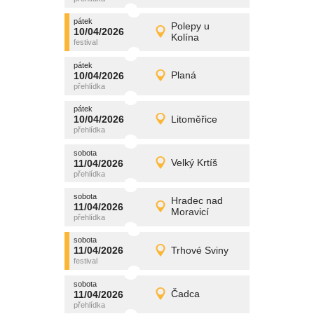
pátek
promítání
Polepy u
10/04/2026
10/04/2026
Detail
Kolína
pátek
pátek
promítání
10/04/2026
Planá
10/04/2026
Detail
pátek
pátek
promítání
10/04/2026
Litoměřice
10/04/2026
Detail
pátek
sobota
promítání
11/04/2026
Velký Krtíš
11/04/2026
Detail
sobota
sobota
promítání
Hradec nad
11/04/2026
11/04/2026
Detail
Moravicí
sobota
sobota
promítání
11/04/2026
Trhové Sviny
11/04/2026
Detail
sobota
sobota
promítání
11/04/2026
Čadca
11/04/2026
Detail
sobota