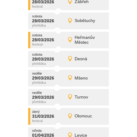
28/03/2026
Zábřeh
28/03/2026
Detail
sobota
sobota
promítání
28/03/2026
Sobětuchy
28/03/2026
Detail
sobota
sobota
promítání
Heřmanův
28/03/2026
28/03/2026
Detail
Městec
sobota
sobota
promítání
28/03/2026
Desná
28/03/2026
Detail
sobota
neděle
promítání
29/03/2026
Mšeno
29/03/2026
Detail
neděle
neděle
promítání
29/03/2026
Turnov
29/03/2026
Detail
neděle
úterý
promítání
31/03/2026
Olomouc
31/03/2026
Detail
úterý
středa
promítání
01/04/2026
Levice
01/04/2026