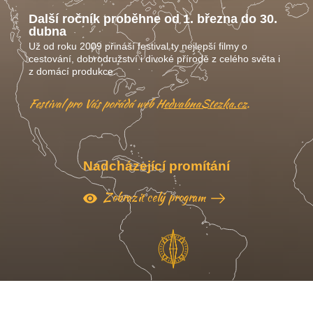
Další ročník proběhne od 1. března do 30.
dubna
Už od roku 2009 přináší festival ty nejlepší filmy o
cestování, dobrodružství i divoké přírodě z celého světa i
z domácí produkce.
Festival pro Vás pořádá web
HedvabnaStezka.cz
.
Nadcházející promítání
Zobrazit celý program