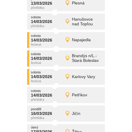
promítání
13/03/2026
Plesná
13/03/2026
Detail
pátek
sobota
promítání
Hanušovce
14/03/2026
14/03/2026
Detail
nad Topľou
sobota
sobota
promítání
14/03/2026
Napajedla
14/03/2026
Detail
sobota
sobota
promítání
Brandýs n/L.-
14/03/2026
14/03/2026
Detail
Stará Boleslav
sobota
sobota
promítání
14/03/2026
Karlovy Vary
14/03/2026
Detail
sobota
sobota
promítání
14/03/2026
Petříkov
14/03/2026
Detail
sobota
pondělí
promítání
16/03/2026
Jičín
16/03/2026
Detail
pondělí
úterý
promítání
17/03/2026
Žilina