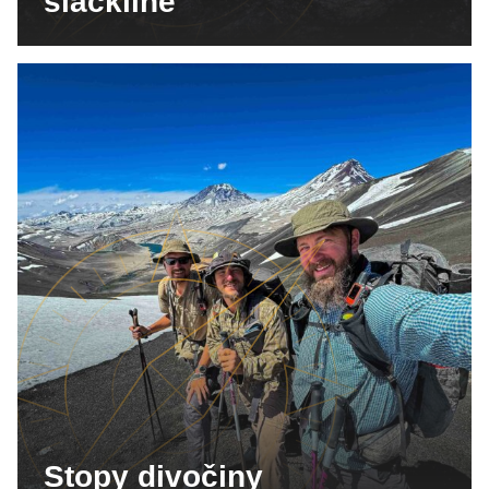
slackline
Stopy divočiny