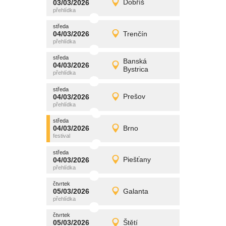
03/03/2026
Dobříš
03/03/2026
Detail
úterý
středa
promítání
04/03/2026
Trenčín
04/03/2026
Detail
středa
středa
promítání
Banská
04/03/2026
04/03/2026
Detail
Bystrica
středa
středa
promítání
04/03/2026
Prešov
04/03/2026
Detail
středa
středa
promítání
04/03/2026
Brno
04/03/2026
Detail
středa
středa
promítání
04/03/2026
Piešťany
04/03/2026
Detail
středa
čtvrtek
promítání
05/03/2026
Galanta
05/03/2026
Detail
čtvrtek
čtvrtek
promítání
05/03/2026
Štětí
05/03/2026