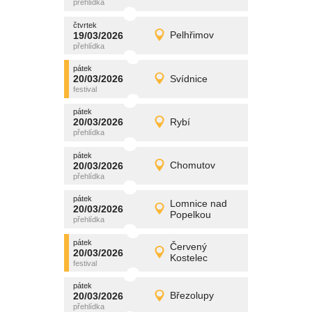
čtvrtek
čtvrtek
promítání
19/03/2026
Pelhřimov
19/03/2026
Detail
čtvrtek
pátek
promítání
20/03/2026
Svídnice
20/03/2026
Detail
pátek
pátek
promítání
20/03/2026
Rybí
20/03/2026
Detail
pátek
pátek
promítání
20/03/2026
Chomutov
20/03/2026
Detail
pátek
pátek
promítání
Lomnice nad
20/03/2026
20/03/2026
Detail
Popelkou
pátek
pátek
promítání
Červený
20/03/2026
20/03/2026
Detail
Kostelec
pátek
pátek
promítání
20/03/2026
Březolupy
20/03/2026
Detail
pátek