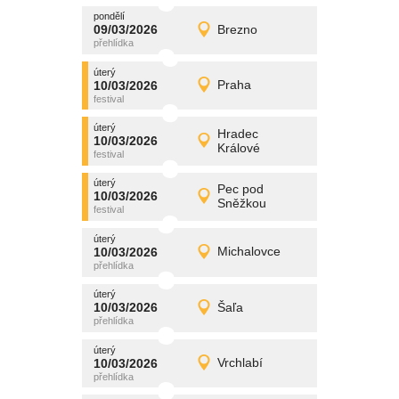
pondělí
promítání
09/03/2026
Brezno
09/03/2026
Detail
pondělí
úterý
promítání
10/03/2026
Praha
10/03/2026
Detail
úterý
úterý
promítání
Hradec
10/03/2026
10/03/2026
Detail
Králové
úterý
úterý
promítání
Pec pod
10/03/2026
10/03/2026
Detail
Sněžkou
úterý
úterý
promítání
10/03/2026
Michalovce
10/03/2026
Detail
úterý
úterý
promítání
10/03/2026
Šaľa
10/03/2026
Detail
úterý
úterý
promítání
10/03/2026
Vrchlabí
10/03/2026
Detail
úterý