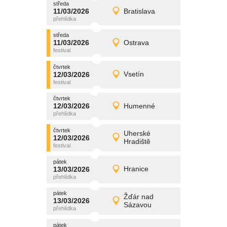
středa
promítání
11/03/2026
Bratislava
11/03/2026
Detail
středa
středa
promítání
11/03/2026
Ostrava
11/03/2026
Detail
středa
čtvrtek
promítání
12/03/2026
Vsetín
12/03/2026
Detail
čtvrtek
čtvrtek
promítání
12/03/2026
Humenné
12/03/2026
Detail
čtvrtek
čtvrtek
promítání
Uherské
12/03/2026
12/03/2026
Detail
Hradiště
čtvrtek
pátek
promítání
13/03/2026
Hranice
13/03/2026
Detail
pátek
pátek
promítání
Žďár nad
13/03/2026
13/03/2026
Detail
Sázavou
pátek
pátek