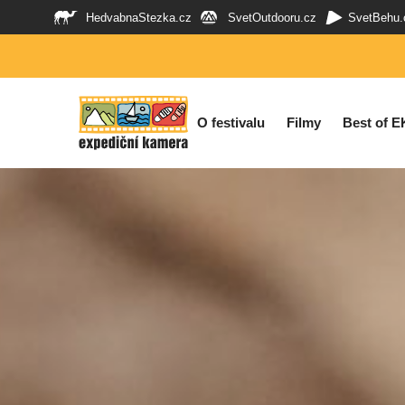
HedvabnaStezka.cz
SvetOutdooru.cz
SvetBehu.
O festivalu
Filmy
Best of E