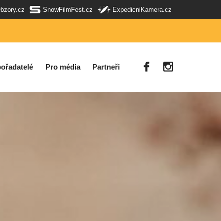
Obzory.cz
SnowFilmFest.cz
ExpedicniKamera.cz
ořadatelé
Pro média
Partneři