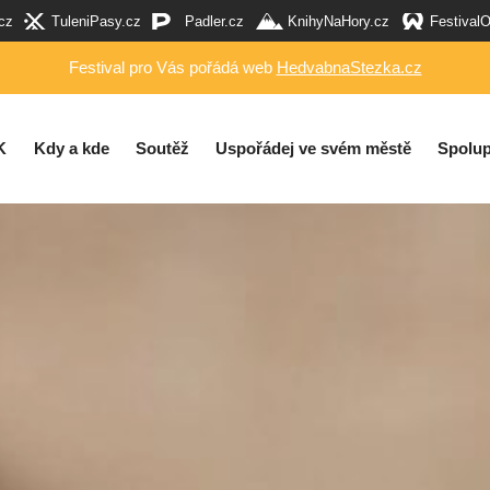
cz
TuleniPasy.cz
Padler.cz
KnihyNaHory.cz
Festival
Festival pro Vás pořádá web
HedvabnaStezka.cz
K
Kdy a kde
Soutěž
Uspořádej ve svém městě
Spolup