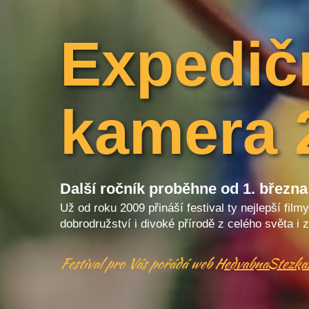
Expedič
kamera 
Další ročník proběhne od 1. března
Už od roku 2009 přináší festival ty nejlepší film
dobrodružství i divoké přírodě z celého světa i
Festival pro Vás pořádá web
HedvabnaStezka.