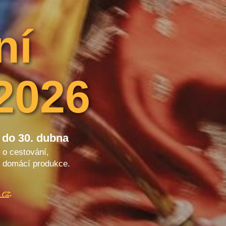
ní
2026
 do 30. dubna
y o cestování,
 z domácí produkce.
cz
.