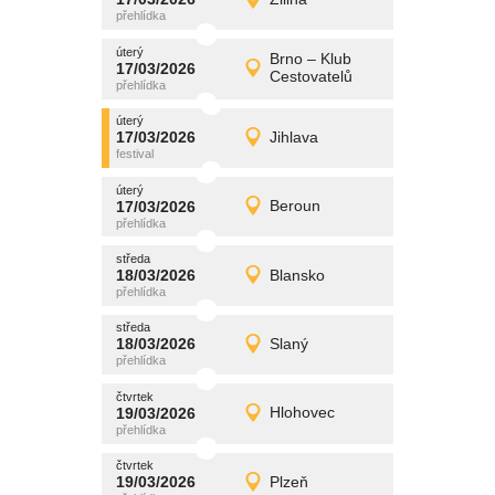
17/03/2026
Detail
úterý
úterý
promítání
Brno – Klub
17/03/2026
17/03/2026
Detail
Cestovatelů
úterý
úterý
promítání
17/03/2026
Jihlava
17/03/2026
Detail
úterý
úterý
promítání
17/03/2026
Beroun
17/03/2026
Detail
úterý
středa
promítání
18/03/2026
Blansko
18/03/2026
Detail
středa
středa
promítání
18/03/2026
Slaný
18/03/2026
Detail
středa
čtvrtek
promítání
19/03/2026
Hlohovec
19/03/2026
Detail
čtvrtek
čtvrtek
promítání
19/03/2026
Plzeň
19/03/2026
Detail