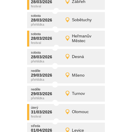
28/03/2026
Zábřeh
28/03/2026
Detail
sobota
sobota
promítání
28/03/2026
Sobětuchy
28/03/2026
Detail
sobota
sobota
promítání
Heřmanův
28/03/2026
28/03/2026
Detail
Městec
sobota
sobota
promítání
28/03/2026
Desná
28/03/2026
Detail
sobota
neděle
promítání
29/03/2026
Mšeno
29/03/2026
Detail
neděle
neděle
promítání
29/03/2026
Turnov
29/03/2026
Detail
neděle
úterý
promítání
31/03/2026
Olomouc
31/03/2026
Detail
úterý
středa
promítání
01/04/2026
Levice
01/04/2026