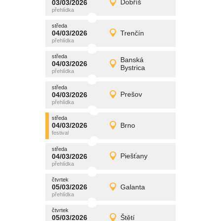
03/03/2026
Dobříš
03/03/2026
Detail
úterý
středa
promítání
04/03/2026
Trenčín
04/03/2026
Detail
středa
středa
promítání
Banská
04/03/2026
04/03/2026
Detail
Bystrica
středa
středa
promítání
04/03/2026
Prešov
04/03/2026
Detail
středa
středa
promítání
04/03/2026
Brno
04/03/2026
Detail
středa
středa
promítání
04/03/2026
Piešťany
04/03/2026
Detail
středa
čtvrtek
promítání
05/03/2026
Galanta
05/03/2026
Detail
čtvrtek
čtvrtek
promítání
05/03/2026
Štětí
05/03/2026