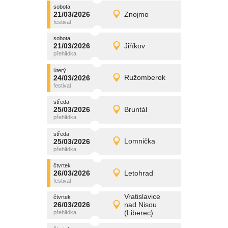
sobota
promítání
21/03/2026
Znojmo
21/03/2026
Detail
sobota
sobota
promítání
21/03/2026
Jiříkov
21/03/2026
Detail
sobota
úterý
promítání
24/03/2026
Ružomberok
24/03/2026
Detail
úterý
středa
promítání
25/03/2026
Bruntál
25/03/2026
Detail
středa
středa
promítání
25/03/2026
Lomnička
25/03/2026
Detail
středa
čtvrtek
promítání
26/03/2026
Letohrad
26/03/2026
Detail
čtvrtek
Vratislavice
čtvrtek
promítání
26/03/2026
nad Nisou
26/03/2026
Detail
(Liberec)
čtvrtek