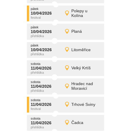
pátek
promítání
Polepy u
10/04/2026
10/04/2026
Detail
Kolína
pátek
pátek
promítání
10/04/2026
Planá
10/04/2026
Detail
pátek
pátek
promítání
10/04/2026
Litoměřice
10/04/2026
Detail
pátek
sobota
promítání
11/04/2026
Velký Krtíš
11/04/2026
Detail
sobota
sobota
promítání
Hradec nad
11/04/2026
11/04/2026
Detail
Moravicí
sobota
sobota
promítání
11/04/2026
Trhové Sviny
11/04/2026
Detail
sobota
sobota
promítání
11/04/2026
Čadca
11/04/2026
Detail
sobota