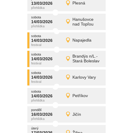
promítání
13/03/2026
Plesná
13/03/2026
Detail
pátek
sobota
promítání
Hanušovce
14/03/2026
14/03/2026
Detail
nad Topľou
sobota
sobota
promítání
14/03/2026
Napajedla
14/03/2026
Detail
sobota
sobota
promítání
Brandýs n/L.-
14/03/2026
14/03/2026
Detail
Stará Boleslav
sobota
sobota
promítání
14/03/2026
Karlovy Vary
14/03/2026
Detail
sobota
sobota
promítání
14/03/2026
Petříkov
14/03/2026
Detail
sobota
pondělí
promítání
16/03/2026
Jičín
16/03/2026
Detail
pondělí
úterý
promítání
17/03/2026
Žilina